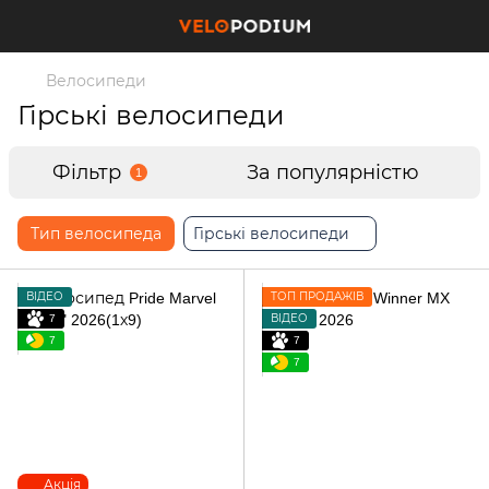
Велосипеди
Гірські велосипеди
Фільтр
За популярністю
1
Тип велосипеда
Гірські велосипеди
ВІДЕО
ТОП ПРОДАЖІВ
7
ВІДЕО
7
7
7
Акція