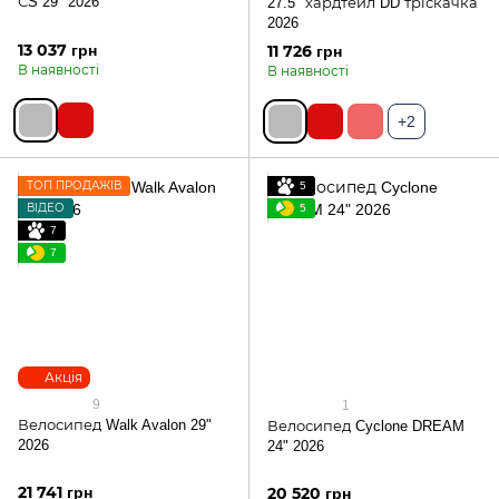
СS 29" 2026
27.5" хардтейл DD тріскачка
2026
13 037 грн
11 726 грн
В наявності
В наявності
+2
ТОП ПРОДАЖІВ
5
ВІДЕО
5
7
7
Акція
9
1
Велосипед Walk Avalon 29"
Велосипед Cyclone DREAM
2026
24" 2026
21 741 грн
20 520 грн