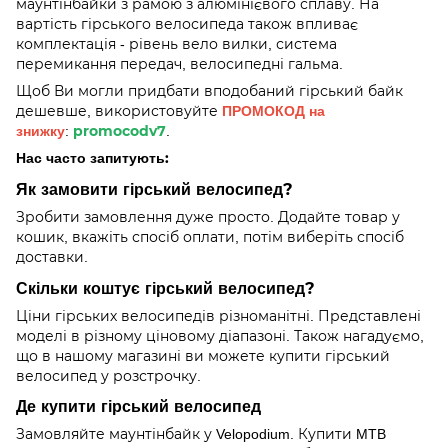
маунтінбайки з рамою з алюмінієвого сплаву. На
вартість гірського велосипеда також впливає
комплектація - рівень вело вилки, система
перемикання передач, велосипедні гальма.
Щоб Ви могли придбати вподобаний гірський байк
ПРОМОКОД на
дешевше, використовуйте
знижку
promocodv7
:
.
Нас часто запитують:
Як замовити гірський велосипед?
Зробити замовлення дуже просто. Додайте товар у
кошик, вкажіть спосіб оплати, потім виберіть спосіб
доставки.
Скільки коштує гірський велосипед?
Ціни гірських велосипедів різноманітні. Представлені
моделі в різному ціновому діапазоні. Також нагадуємо,
що в нашому магазині ви можете купити гірський
велосипед у розстрочку.
Де купити гірський велосипед
Замовляйте маунтінбайк у Velopodium. Купити MTB