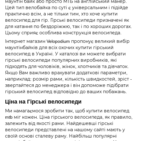
маунтін байк або просто МТБ на англійський манер.
Цей тип велобайка по суті є універсальним і підійде
практично всім, а не тільки тим, хто хоче купити
велосипед для гір. Гірські велосипеди призначені як
для катання по бездоріжжю, так і по хороших дорогах.
Цьому сприяє особлива конструкція велосипеда.
Інтернет магазин Velopodium пропонує великий вибір
маунтінбайків для всіх охочих купити гірський
велосипед в Україні. У каталозі ви можете вибрати
гірські велосипеди популярних виробників, які
підходять для чоловіків, жінок, хлопчиків та дівчаток.
Якщо Вам важливо врахувати додаткові параметри,
наприклад: розмір рами, кількість швидкостей, зріст -
звертайтеся до менеджера і він допоможе підібрати
гірський велосипед відповідно до ваших побажань.
Ціна на Гірські велосипеди
Ми намагаємося зробити так, щоб купити велосипед
mtb міг кожен. Ціна гірського велосипеда, як правило,
залежить від якості рами. Найдешевші гірські
велосипеди представлені на нашому сайті мають у
своїй основі сталеву раму. Найбільш популярні