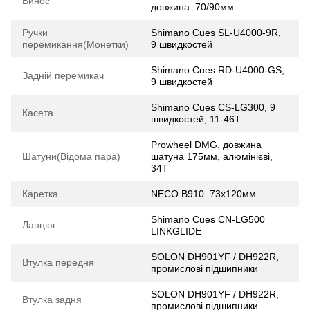
Винос
довжина: 70/90мм
Ручки
Shimano Cues SL-U4000-9R,
перемикання(Монетки)
9 швидкостей
Shimano Cues RD-U4000-GS,
Задній перемикач
9 швидкостей
Shimano Cues CS-LG300, 9
Касета
швидкостей, 11-46T
Prowheel DMG, довжина
Шатуни(Відома пара)
шатуна 175мм, алюмінієві,
34T
Каретка
NECO B910. 73x120мм
Shimano Cues CN-LG500
Ланцюг
LINKGLIDE
SOLON DH901YF / DH922R,
Втулка передня
промислові підшипники
SOLON DH901YF / DH922R,
Втулка задня
промислові підшипники