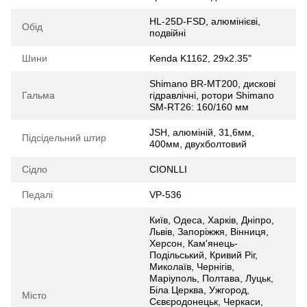
HL-25D-FSD, алюмінієві,
Обід
подвійні
Шини
Kenda K1162, 29x2.35"
Shimano BR-MT200, дискові
Гальма
гідравлічні, ротори Shimano
SM-RT26: 160/160 мм
JSH, алюміній, 31,6мм,
Підсідельний штир
400мм, двухболтовий
Сідло
CIONLLI
Педалі
VP-536
Київ, Одеса, Харків, Дніпро,
Львів, Запоріжжя, Вінниця,
Херсон, Кам'янець-
Подільський, Кривий Ріг,
Миколаїв, Чернігів,
Маріуполь, Полтава, Луцьк,
Біла Церква, Ужгород,
Місто
Сєвєродонецьк, Черкаси,