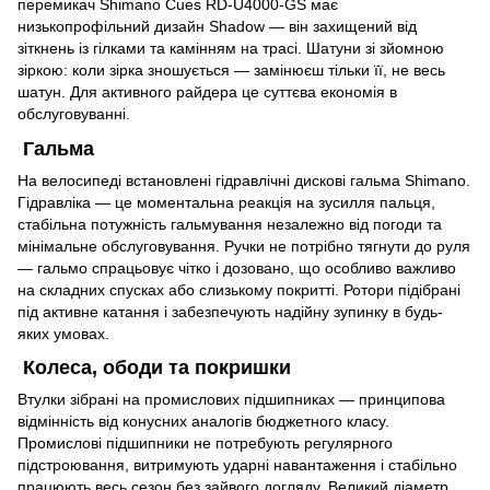
перемикач Shimano Cues RD-U4000-GS має
низькопрофільний дизайн Shadow — він захищений від
зіткнень із гілками та камінням на трасі. Шатуни зі зйомною
зіркою: коли зірка зношується — замінюєш тільки її, не весь
шатун. Для активного райдера це суттєва економія в
обслуговуванні.
Гальма
На велосипеді встановлені гідравлічні дискові гальма Shimano.
Гідравліка — це моментальна реакція на зусилля пальця,
стабільна потужність гальмування незалежно від погоди та
мінімальне обслуговування. Ручки не потрібно тягнути до руля
— гальмо спрацьовує чітко і дозовано, що особливо важливо
на складних спусках або слизькому покритті. Ротори підібрані
під активне катання і забезпечують надійну зупинку в будь-
яких умовах.
Колеса, ободи та покришки
Втулки зібрані на промислових підшипниках — принципова
відмінність від конусних аналогів бюджетного класу.
Промислові підшипники не потребують регулярного
підстроювання, витримують ударні навантаження і стабільно
працюють весь сезон без зайвого догляду. Великий діаметр