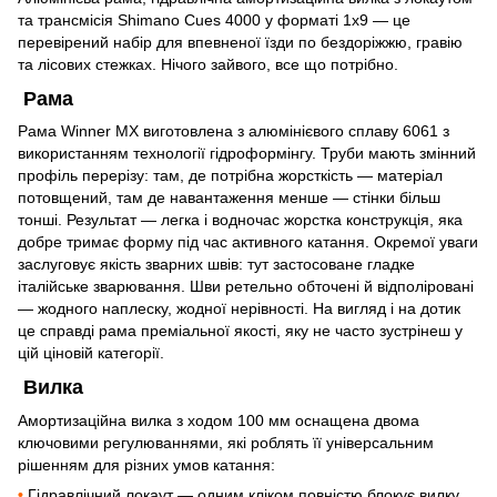
та трансмісія Shimano Cues 4000 у форматі 1х9 — це
перевірений набір для впевненої їзди по бездоріжжю, гравію
та лісових стежках. Нічого зайвого, все що потрібно.
Рама
Рама Winner MX виготовлена з алюмінієвого сплаву 6061 з
використанням технології гідроформінгу. Труби мають змінний
профіль перерізу: там, де потрібна жорсткість — матеріал
потовщений, там де навантаження менше — стінки більш
тонші. Результат — легка і водночас жорстка конструкція, яка
добре тримає форму під час активного катання. Окремої уваги
заслуговує якість зварних швів: тут застосоване гладке
італійське зварювання. Шви ретельно обточені й відполіровані
— жодного наплеску, жодної нерівності. На вигляд і на дотик
це справді рама преміальної якості, яку не часто зустрінеш у
цій ціновій категорії.
Вилка
Амортизаційна вилка з ходом 100 мм оснащена двома
ключовими регулюваннями, які роблять її універсальним
рішенням для різних умов катання:
•
Гідравлічний локаут — одним кліком повністю блокує вилку.