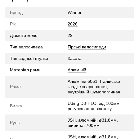
Бренд
Winner
Рік
2026
Діаметр коліс
29
Тип велосипеда
Гірські велосипеди
Тип задньої втулки
Касета
Матеріал рами
Алюміній
Алюміній 6061, Італійське
Рама
гладке зварювання,
внутрішній шумопоглинач
Uding D3-HLO, хід 100мм,
Вилка
регулювання відскоку
JSH, алюміній, ø31.8мм,
Руль
ширина: 700мм
JSH, алюміній, ø31.8мм,