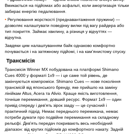
Вмикається на підйомах або асфальті, коли амортизація тільки
забирає енергію педалювання.
•
Регулювання жорсткості (преднавантаження пружини) —
дозволяє налаштувати поведінку вилки під вагу райдера або
тип покриття. Займає хвилину, а різниця у відчуттях —
відчутна.
Завдяки цим налаштуванням байк однаково комфортно
почувається і на затяжному підйомі, і на кам'янистому спуску.
Трансмісія
Трансмісія Winner MX побудована на платформі Shimano
Cues 4000 у форматі 1х9 — і це саме той рівень, де
закінчуються компроміси. Shimano Cues — нове покоління
трансмісій від японського бренду, яке прийшло на заміну
лінійкам Altus, Acera та Alivio. Краще якість виготовлення,
точніше перемикання, довший ресурс. Формат 1х9 — один
привід спереду і дев'ять зірок ззаду — це сучасний і
практичний підхід. Немає переднього перемикача, немає
потреби думати про подвійне перемикання на складному
рельєфі. Дев'ять передач покривають весь необхідний
діапазон: від крутих підйомів до комфортного накату. Задній