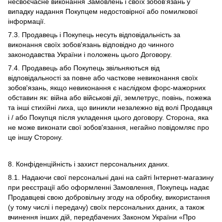
несвоєчасне виконання Замовлень і своїх зобов’язань у
випадку надання Покупцем недостовірної або помилкової
інформації.
7.3. Продавець і Покупець несуть відповідальність за
виконання своїх зобов'язань відповідно до чинного
законодавства України і положень цього Договору.
7.4. Продавець або Покупець звільняються від
відповідальності за повне або часткове невиконання своїх
зобов'язань, якщо невиконання є наслідком форс-мажорних
обставин як: війна або військові дії, землетрус, повінь, пожежа
та інші стихійні лиха, що виникли незалежно від волі Продавця
і / або Покупця після укладення цього договору. Сторона, яка
не може виконати свої зобов'язання, негайно повідомляє про
це іншу Сторону.
8. Конфіденційність і захист персональних даних.
8.1. Надаючи свої персональні дані на сайті Інтернет-магазину
при реєстрації або оформленні Замовлення, Покупець надає
Продавцеві свою добровільну згоду на обробку, використання
(у тому числі і передачу) своїх персональних даних, а також
вчинення інших дій, передбачених Законом України «Про