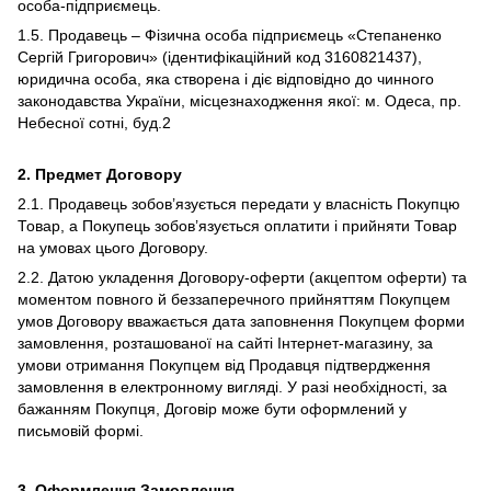
особа-підприємець.
1.5. Продавець – Фізична особа підприємець «Степаненко
Сергій Григорович» (ідентифікаційний код 3160821437),
юридична особа, яка створена і діє відповідно до чинного
законодавства України, місцезнаходження якої: м. Одеса, пр.
Небесної сотні, буд.2
2.
Предмет Договору
2.1. Продавець зобов’язується передати у власність Покупцю
Товар, а Покупець зобов’язується оплатити і прийняти Товар
на умовах цього Договору.
2.2. Датою укладення Договору-оферти (акцептом оферти) та
моментом повного й беззаперечного прийняттям Покупцем
умов Договору вважається дата заповнення Покупцем форми
замовлення, розташованої на сайті Інтернет-магазину, за
умови отримання Покупцем від Продавця підтвердження
замовлення в електронному вигляді. У разі необхідності, за
бажанням Покупця, Договір може бути оформлений у
письмовій формі.
3.
Оформлення Замовлення