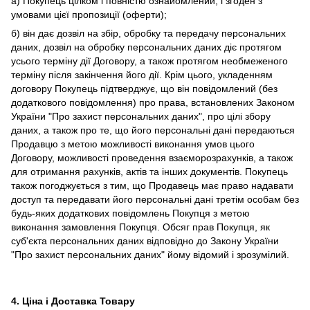
а) Покупець цілком і повністю ознайомлений, і згоден з
умовами цієї пропозиції (оферти);
б) він дає дозвіл на збір, обробку та передачу персональних
даних, дозвіл на обробку персональних даних діє протягом
усього терміну дії Договору, а також протягом необмеженого
терміну після закінчення його дії. Крім цього, укладенням
договору Покупець підтверджує, що він повідомлений (без
додаткового повідомлення) про права, встановлених Законом
України "Про захист персональних даних", про цілі збору
даних, а також про те, що його персональні дані передаються
Продавцю з метою можливості виконання умов цього
Договору, можливості проведення взаєморозрахунків, а також
для отримання рахунків, актів та інших документів. Покупець
також погоджується з тим, що Продавець має право надавати
доступ та передавати його персональні дані третім особам без
будь-яких додаткових повідомлень Покупця з метою
виконання замовлення Покупця. Обсяг прав Покупця, як
суб'єкта персональних даних відповідно до Закону України
"Про захист персональних даних" йому відомий і зрозумілий.
4. Ціна і Доставка Товару