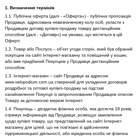
1.
Визначення термінів
1.1. Публічна оферта (далі - «Оферта») - публічна пропозиція
Продавця, адресована невизначеному колу осіб, укласти з
Продавцем договір купівлі-продажу товару дистанційним
способом (далі - «Договір») на умовах, що містяться в цій
Оферті.
1.2. Товар або Послуга – об'єкт угоди сторін, який був обраний
покупцем на сайті Інтернет-магазину та поміщений у кошик,
або вже придбаний Покупцем у Продавця дистанційним
способом.
1.3. Інтернет-магазин – сайт Продавця за адресою
www.velopodium.com.ua створений для укладення договорів
роздрібної та оптової купівлі-продажу на підставі
ознайомлення Покупця із запропонованим Продавцем описом
Товару за допомогою мережі Інтернет.
1.4. Покупець – дієздатна фізична особа, яка досягла 18 років,
отримує інформацію від Продавця, розміщує замовлення
щодо купівлі товару, що представлений на сайті Інтернет-
магазину для цілей, що не пов'язані зі здійсненням
підприємницької діяльності, або юридична особа чи фізична