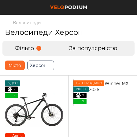
Велосипеди
Велосипеди Херсон
Фільтр
За популярністю
1
Місто
Херсон
ВІДЕО
ТОП ПРОДАЖІВ
7
ВІДЕО
7
7
7
Акція