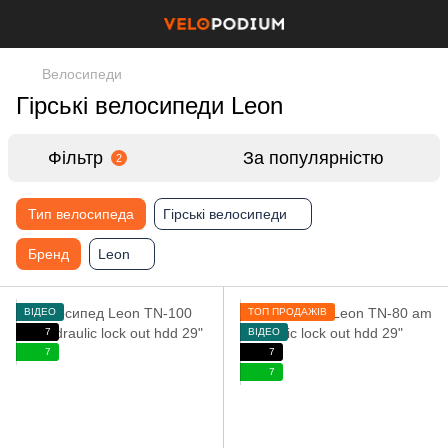
Велосипеди
Гірські велосипеди Leon
Фільтр
За популярністю
2
Тип велосипеда
Гірські велосипеди
Бренд
Leon
ВІДЕО
ТОП ПРОДАЖІВ
7
ВІДЕО
7
7
7