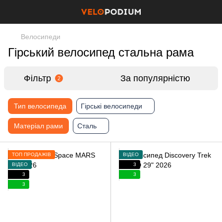
Велосипеди
Гірський велосипед стальна рама
Фільтр
За популярністю
2
Тип велосипеда
Гірські велосипеди
Матеріал рами
Сталь
ТОП ПРОДАЖІВ
ВІДЕО
ВІДЕО
3
3
3
3