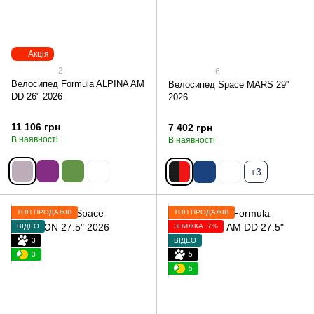
Акція
2
6
Велосипед Formula ALPINA AM
Велосипед Space MARS 29''
DD 26" 2026
2026
11 106 грн
7 402 грн
В наявності
В наявності
+3
ТОП ПРОДАЖІВ
ТОП ПРОДАЖІВ
ВІДЕО
ЗНИЖКА−7%
3
ВІДЕО
3
5
5