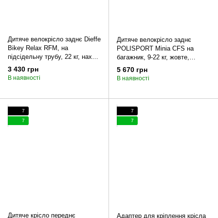
Дитяче велокрісло заднє Dieffe
Дитяче велокрісло заднє
Bikey Relax RFM, на
POLISPORT Minia CFS на
підсідельну трубу, 22 кг, нахил
багажник, 9-22 кг, жовте,
10°, чорний/сірий
інд.пак.
3 430 грн
5 670 грн
В наявності
В наявності
7
7
7
7
Дитяче крісло переднє
Адаптер для кріплення крісла