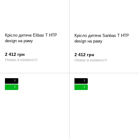
Крiсло дитяче Elibas T HTP
Крiсло дитяче Sanbas T HTP
design на раму
design на раму
2 412 грн
2 412 грн
Немає в наявності
Немає в наявності
7
7
7
7