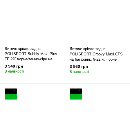
Дитяче крісло заднє
Дитяче крісло заднє
POLISPORT Bubbly Maxi Plus
POLISPORT Groovy Maxi CFS
FF 29" чорне/темно-сіре на
на багажник, 9-22 кг, чорне
підсідельну трубу
3 540 грн
3 860 грн
В наявності
В наявності
7
7
7
7