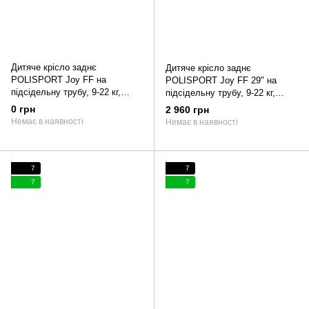
Дитяче крісло заднє
Дитяче крісло заднє
POLISPORT Joy FF на
POLISPORT Joy FF 29" на
підсідельну трубу, 9-22 кг,
підсідельну трубу, 9-22 кг,
неонове
темно-синє
0 грн
2 960 грн
Немає в наявності
Немає в наявності
7
7
7
7