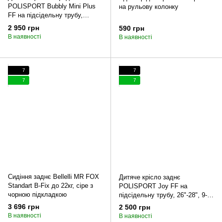
POLISPORT Bubbly Mini Plus
на рульову колонку
FF на підсідельну трубу,
26"-28", 9-15 кг, чорне
2 950 грн
590 грн
В наявності
В наявності
7
7
7
7
Сидіння заднє Bellelli MR FOX
Дитяче крісло заднє
Standart B-Fix до 22кг, сіре з
POLISPORT Joy FF на
чорною підкладкою
підсідельну трубу, 26"-28", 9-22
кг, темно-синє (подряпина)
3 696 грн
2 500 грн
В наявності
В наявності