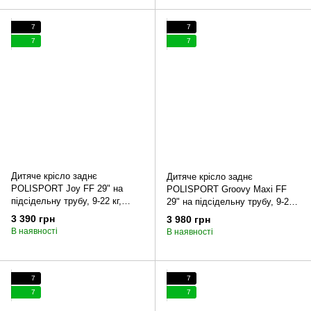
7
7
7
7
Дитяче крісло заднє
Дитяче крісло заднє
POLISPORT Joy FF 29" на
POLISPORT Groovy Maxi FF
підсідельну трубу, 9-22 кг,
29" на підсідельну трубу, 9-22
кремове
кг, коричневе
3 390 грн
3 980 грн
В наявності
В наявності
7
7
7
7