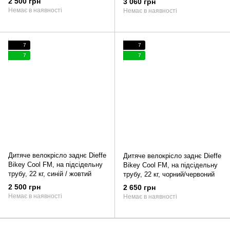
2 500 грн
3 060 грн
Немає в наявності
Немає в наявності
7
7
7
7
Дитяче велокрісло заднє Dieffe
Дитяче велокрісло заднє Dieffe
Bikey Cool FM, на підсідельну
Bikey Cool FM, на підсідельну
трубу, 22 кг, синій / жовтий
трубу, 22 кг, чорний/червоний
2 500 грн
2 650 грн
Немає в наявності
Немає в наявності