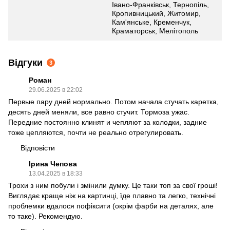
Івано-Франківськ, Тернопіль,
Кропивницький, Житомир,
Кам'янське, Кременчук,
Краматорськ, Мелітополь
Відгуки
3
Роман
29.06.2025 в 22:02
Первые пару дней нормально. Потом начала стучать каретка,
десять дней меняли, все равно стучит. Тормоза ужас.
Передние постоянно клинят и чепляют за колодки, задние
тоже цепляются, почти не реально отрегулировать.
Відповісти
Ірина Чепова
13.04.2025 в 18:33
Трохи з ним побули і змінили думку. Це таки топ за свої гроші!
Виглядає краще ніж на картинці, їде плавно та легко, технічні
проблемки вдалося пофіксити (окрім фарби на деталях, але
то таке). Рекомендую.