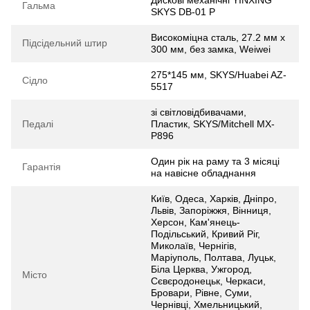
Гальма
SKYS DB-01 Р
Високоміцна сталь, 27.2 мм х
Підсідельний штир
300 мм, без замка, Weiwei
275*145 мм, SKYS/Huabei AZ-
Сідло
5517
зі світловідбивачами,
Педалі
Пластик, SKYS/Mitchell MX-
P896
Один рік на раму та 3 місяці
Гарантія
на навісне обладнання
Київ, Одеса, Харків, Дніпро,
Львів, Запоріжжя, Вінниця,
Херсон, Кам'янець-
Подільський, Кривий Ріг,
Миколаїв, Чернігів,
Маріуполь, Полтава, Луцьк,
Біла Церква, Ужгород,
Місто
Сєвєродонецьк, Черкаси,
Бровари, Рівне, Суми,
Чернівці, Хмельницький,