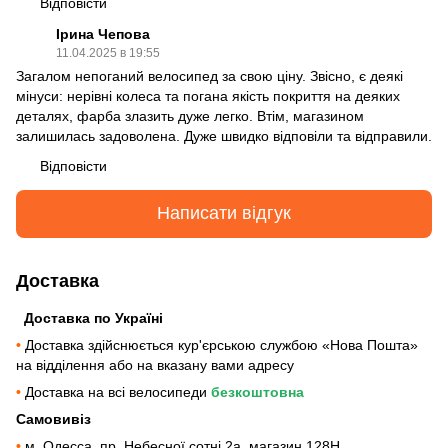
Відповісти
Ірина Чепова
11.04.2025 в 19:55
Загалом непоганий велосипед за свою ціну. Звісно, є деякі
мінуси: нерівні колеса та погана якість покриття на деяких
деталях, фарба злазить дуже легко. Втім, магазином
залишилась задоволена. Дуже швидко відповіли та відправили.
Відповісти
Написати відгук
Доставка
Доставка по Україні
•
Доставка здійснюється кур'єрською службою «Нова Пошта»
на відділення або на вказану вами адресу
•
Доставка на всі велосипеди
безкоштовна
Самовивіз
•
м. Одесса, пр. Небесної сотні 2а, магазин 128Н