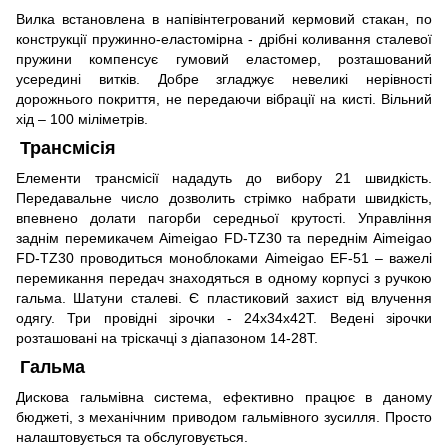
Вилка встановлена в напівінтегрований кермовий стакан, по
конструкції пружинно-еластомірна - дрібні коливання сталевої
пружини компенсує гумовий еластомер, розташований
усередині витків. Добре згладжує невеликі нерівності
дорожнього покриття, не передаючи вібрації на кисті. Вільний
хід – 100 міліметрів.
Трансмісія
Елементи трансмісії нададуть до вибору 21 швидкість.
Передавальне число дозволить стрімко набрати швидкість,
впевнено долати пагорби середньої крутості. Управління
заднім перемикачем Aimeigao FD-TZ30 та переднім Aimeigao
FD-TZ30 проводиться моноблоками Aimeigao EF-51 – важелі
перемикання передач знаходяться в одному корпусі з ручкою
гальма. Шатуни сталеві. Є пластиковий захист від влучення
одягу. Три провідні зірочки - 24х34х42Т. Ведені зірочки
розташовані на тріскачці з діапазоном 14-28Т.
Гальма
Дискова гальмівна система, ефективно працює в даному
бюджеті, з механічним приводом гальмівного зусилля. Просто
налаштовується та обслуговується.