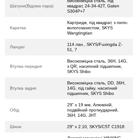
Високоміцна сталь, під
Шатуни(Відома пара)
квадрат, 24-34-42T, Gaten
S304P+7
Картридж, під квадрат, з пило-
Каретка
вологозахистом, SKYS
Wangtingtian
114 лан., SKYS/Fuxingda Z-
Ланцюг
51, 7
Високоміцна сталь, 36H, 14G,
Втулка передня
з QR, насипний підшипник,
SKYS Shibo
Високоміцна сталь, DD, 36H,
Втулка задня
14G, під гайку, насипний
підшипник, SKYS Shibo
29" х 19 мм, Алюмiнiй,
Обід
подвійний протиударний,
36H, 14G, JHT
Шини
29" x 2.10, SKYS/CST C1918
Дискові механічні YINXING