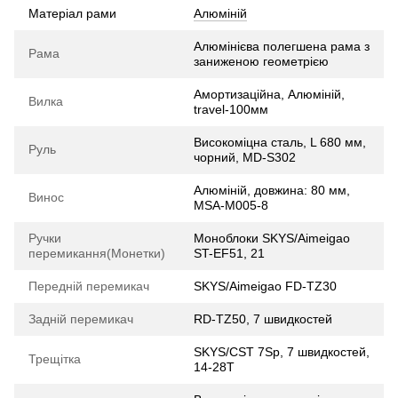
Матеріал рами
Алюміній
Алюмінієва полегшена рама з
Рама
заниженою геометрією
Амортизаційна, Алюмiнiй,
Вилка
travel-100мм
Високоміцна сталь, L 680 мм,
Руль
чорний, MD-S302
Алюмiнiй, довжина: 80 мм,
Винос
MSA-M005-8
Ручки
Моноблоки SKYS/Aimeigao
перемикання(Монетки)
ST-EF51, 21
Передній перемикач
SKYS/Aimeigao FD-TZ30
Задній перемикач
RD-TZ50, 7 швидкостей
SKYS/CST 7Sp, 7 швидкостей,
Трещітка
14-28Т