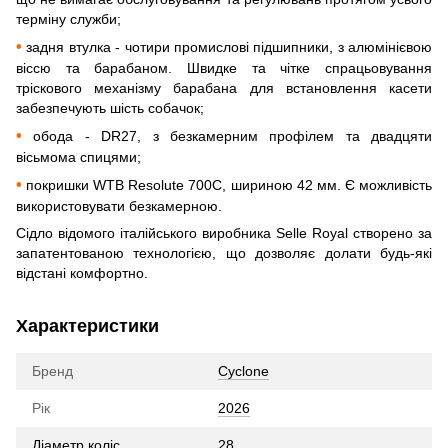
терміну служби;
•
задня втулка - чотири промислові підшипники, з алюмінієвою
віссю та барабаном. Швидке та чітке спрацьовування
тріскового механізму барабана для встановлення касети
забезпечують шість собачок;
•
обода - DR27, з безкамерним профілем та двадцяти
вісьмома спицями;
•
покришки WTB Resolute 700C, шириною 42 мм. Є можливість
використовувати безкамерною.
Сідло відомого італійського виробника Selle Royal створено за
запатентованою технологією, що дозволяє долати будь-які
відстані комфортно.
Характеристики
Бренд
Cyclone
Рік
2026
Діаметр коліс
28