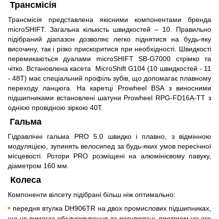
Трансмісія
Трансмісія представлена якісними компонентами бренда
microSHIFT. Загальна кількість швидкостей – 10. Правильно
підібраний діапазон дозволяє легко піднятися на будь-яку
височину, так і різко прискоритися при необхідності. Швидкості
перемикаються дуалами microSHIFT
SB-G7000 стрімко та
чітко. Встановлена касета
MicroShift G104 (10 швидкостей - 11
- 48Т) має спеціальний профіль зубів, що допомагає плавному
переходу ланцюга. На каретці Prowheel BSA з виносними
підшипниками встановлені шатуни Prowheel RPG-FD16A-TT з
однією провідною зіркою 40T.
Гальма
Гідравлічні гальма PRO 5.0 швидко і плавно, з відмінною
модуляцією, зупинять велосипед за будь-яких умов пересічної
місцевості. Ротори PRO розміщені на алюмінієвому
павуку,
діаметром 160 мм.
Колеса
Компоненти вілсету підібрані більш ніж оптимально:
•
передня втулка DH906TR на двох промислових підшипниках,
що не вимагає обслуговування та регулювань протягом усього