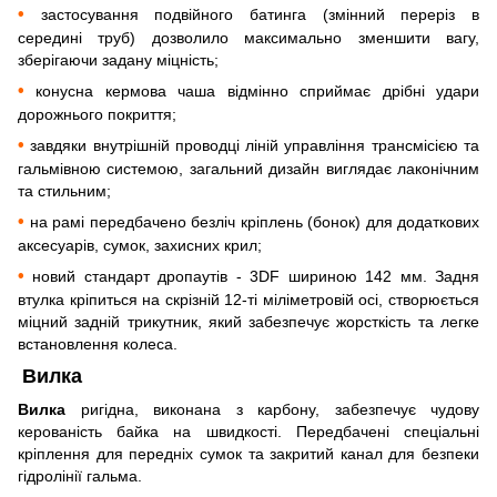
•
застосування подвійного батинга (змінний переріз в
середині труб) дозволило максимально зменшити вагу,
зберігаючи задану міцність;
•
конусна кермова чаша відмінно сприймає дрібні удари
дорожнього покриття;
•
завдяки внутрішній проводці ліній управління трансмісією та
гальмівною системою, загальний дизайн виглядає лаконічним
та
стильним;
•
на рамі передбачено безліч кріплень (бонок) для додаткових
аксесуарів, сумок, захисних крил;
•
новий стандарт дропаутів - 3DF шириною 142 мм. Задня
втулка кріпиться на скрізній 12-ті міліметровій осі, створюється
міцний задній трикутник, який забезпечує жорсткість та легке
встановлення колеса.
Вилка
Вилка
ригідна, виконана з карбону, забезпечує чудову
керованість байка на швидкості. Передбачені спеціальні
кріплення для передніх сумок та закритий канал для безпеки
гідролінії гальма.