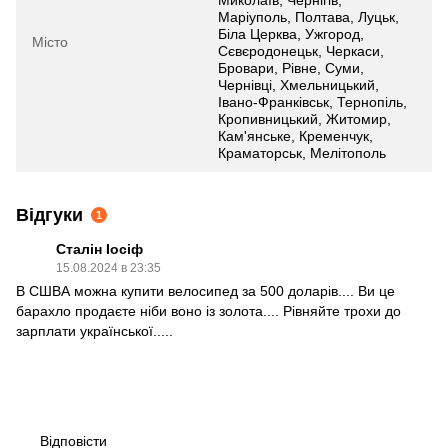
Маріуполь, Полтава, Луцьк,
Біла Церква, Ужгород,
Місто
Сєвєродонецьк, Черкаси,
Бровари, Рівне, Суми,
Чернівці, Хмельницький,
Івано-Франківськ, Тернопіль,
Кропивницький, Житомир,
Кам'янське, Кременчук,
Краматорськ, Мелітополь
Відгуки
1
Сталін Іосіф
15.08.2024 в 23:35
В СШВА можна купити велосипед за 500 доларів.... Ви це
барахло продаєте ніби воно із золота.... Рівняйте трохи до
зарплати української.....
Відповісти