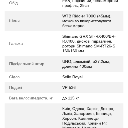
FSB, подвійний, безкамерний
Обід
профіль, 28сп
WTB Riddler 700C (45мм),
Шини
можливо використовувати
безкамерно
Shimano GRX ST-RX400/BR-
RX400, дискові гідравлічні,
Гальма
ротори Shimano SM-RT26-S
160/160 мм
UNO, алюміній, ø27.2мм,
Підсідельний штир
довжина 400мм
Сідло
Selle Royal
Педалі
VP-536
Вага велосипедиста, кг
до 115 кг
Київ, Одеса, Харків, Дніпро,
Львів, Запоріжжя, Вінниця,
Херсон, Кам'янець-
Подільський, Кривий Ріг,
Миколаїв, Чернігів,