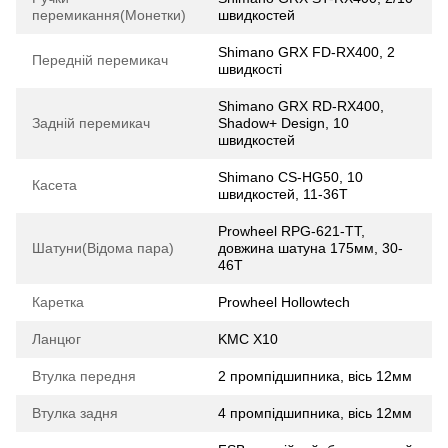
перемикання(Монетки)
швидкостей
Shimano GRX FD-RX400, 2
Передній перемикач
швидкості
Shimano GRX RD-RX400,
Задній перемикач
Shadow+ Design, 10
швидкостей
Shimano CS-HG50, 10
Касета
швидкостей, 11-36T
Prowheel RPG-621-TT,
Шатуни(Відома пара)
довжина шатуна 175мм, 30-
46T
Каретка
Prowheel Hollowtech
Ланцюг
KMC X10
Втулка передня
2 промпідшипника, вісь 12мм
Втулка задня
4 промпідшипника, вісь 12мм