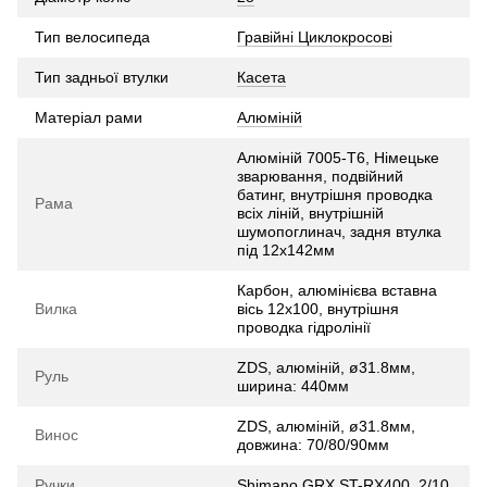
Тип велосипеда
Гравійні Циклокросові
Тип задньої втулки
Касета
Матеріал рами
Алюміній
Алюміній 7005-Т6, Німецьке
зварювання, подвійний
батинг, внутрішня проводка
Рама
всіх ліній, внутрішній
шумопоглинач, задня втулка
під 12x142мм
Карбон, алюмінієва вставна
Вилка
вісь 12х100, внутрішня
проводка гідролінії
ZDS, алюміній, ø31.8мм,
Руль
ширина: 440мм
ZDS, алюміній, ø31.8мм,
Винос
довжина: 70/80/90мм
Ручки
Shimano GRX ST-RX400, 2/10