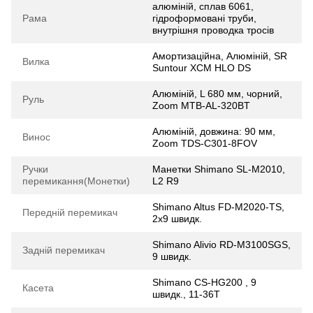
алюміній, сплав 6061,
Рама
гідроформовані труби,
внутрішня проводка тросів
Амортизаційна, Алюмiнiй, SR
Вилка
Suntour XCM HLO DS
Алюмiнiй, L 680 мм, чорний,
Руль
Zoom MTB-AL-320BT
Алюмiнiй, довжина: 90 мм,
Винос
Zoom TDS-C301-8FOV
Ручки
Манетки Shimano SL-M2010,
перемикання(Монетки)
L2 R9
Shimano Altus FD-M2020-TS,
Передній перемикач
2х9 швидк.
Shimano Alivio RD-M3100SGS,
Задній перемикач
9 швидк.
Shimano CS-HG200 , 9
Касета
швидк., 11-36Т