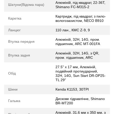
Алюмiнiй, під квадрат, 22-36T,
Шатуни(Відома пара)
Shimano FC-M315-2
Картридж, під квадрат, з пило-
Каретка
вологозахистом, NECO B910
Ланцюг
110 лан., КМС Z-9, 9
Алюмiнiй, 32H, 14G, пром.
Втулка передня
підшипник, ARC MT-001FA
Алюмiнiй, 32H, 14G, з QR,
Втулка задня
пром. підшипник, ARC
27.5" х 17 мм, Алюмiнiй,
подвійний протиударний,
Обід
32H, 14G, Sun Start DR-DP25-
TL 29"
Шини
Kenda K1153, 30TPI
Дискове гідравлічне, Shimano
Гальма
BR-MT200
Алюмiнiй, 31,6 мм х 350 мм, з