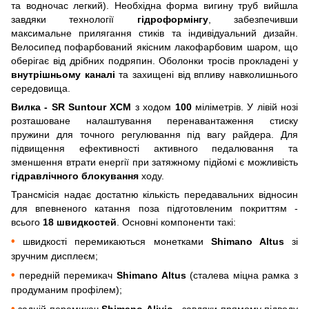
та водночас легкий). Необхідна форма вигину труб вийшла
завдяки технології
гідроформінгу
, забезпечивши
максимальне прилягання стиків та індивідуальний дизайн.
Велосипед пофарбований якісним лакофарбовим шаром, що
оберігає від дрібних подряпин. Оболонки тросів прокладені у
внутрішньому каналі
та захищені від впливу навколишнього
середовища.
Вилка - SR Suntour XCM
з ходом
100
міліметрів. У лівій нозі
розташоване налаштування перенавантаження стиску
пружини для точного регулювання під вагу райдера. Для
підвищення ефективності активного педалювання та
зменшення втрати енергії при затяжному підйомі є можливість
гідравлічного блокування
ходу.
Трансмісія надає достатню кількість передавальних відносин
для впевненого катання поза підготовленим покриттям -
всього
18 швидкостей
. Основні компоненти такі:
•
швидкості перемикаються монетками
Shimano Altus
зі
зручним дисплеєм;
•
передній перемикач
Shimano Altus
(сталева міцна рамка з
продуманим профілем);
•
задній перемикач
Shimano Alivio
- завдяки прямому підводу