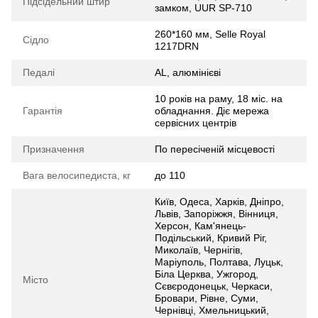
Підсідельний штир
замком, UUR SP-710
260*160 мм, Selle Royal
Сідло
1217DRN
Педалі
AL, алюмінієві
10 років на раму, 18 міс. на
Гарантія
обладнання. Діє мережа
сервісних центрів
Призначення
По пересіченій місцевості
Вага велосипедиста, кг
до 110
Київ, Одеса, Харків, Дніпро,
Львів, Запоріжжя, Вінниця,
Херсон, Кам'янець-
Подільський, Кривий Ріг,
Миколаїв, Чернігів,
Маріуполь, Полтава, Луцьк,
Біла Церква, Ужгород,
Місто
Сєвєродонецьк, Черкаси,
Бровари, Рівне, Суми,
Чернівці, Хмельницький,