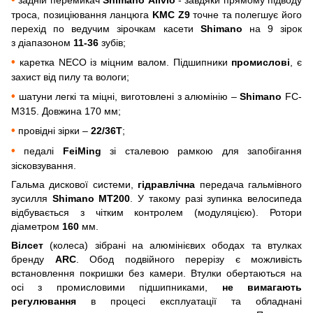
троса, позиціювання ланцюга
KMC Z9
точне та полегшує його
перехід по ведучим зірочкам касети
Shimano
на
9 зірок
з
діапазоном
11-36
зубів;
•
каретка NECO із міцним валом. Підшипники
промислові
, є
захист від пилу та вологи;
•
шатуни легкі та міцні, виготовлені з алюмінію –
Shimano
FC-
M315. Довжина 170 мм;
•
провідні зірки –
22/36Т
;
•
педалі
FeiMing
зі сталевою рамкою для запобігання
зісковзування.
Гальма дискової системи,
гідравлічна
передача гальмівного
зусилля
Shimano MT200
. У такому разі зупинка велосипеда
відбувається з чітким контролем (модуляцією). Ротори
діаметром
160
мм.
Вілсет
(колеса) зібрані на алюмінієвих ободах та втулках
бренду
ARC
. Обод подвійного перерізу є можливість
встановлення покришки без камери. Втулки обертаються на
осі з промисловими підшипниками,
не вимагають
регулювання
в процесі експлуатації та обладнані