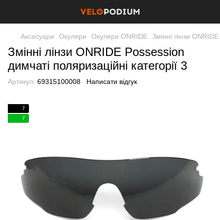
Аксесуари
Окуляри
Окуляри ONRIDE
Змінні лінзи ONRIDE 
Змінні лінзи ONRIDE Possession
димчаті поляризаційні категорії 3
Артикул:
69315100008
Написати відгук
7
7