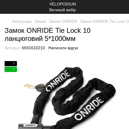
Аксесуари
Замки
Замки ONRIDE
Замок ONRIDE Tie Lock 
Замок ONRIDE Tie Lock 10
ланцюговий 5*1000мм
Артикул:
6931610210
Написати відгук
7
7