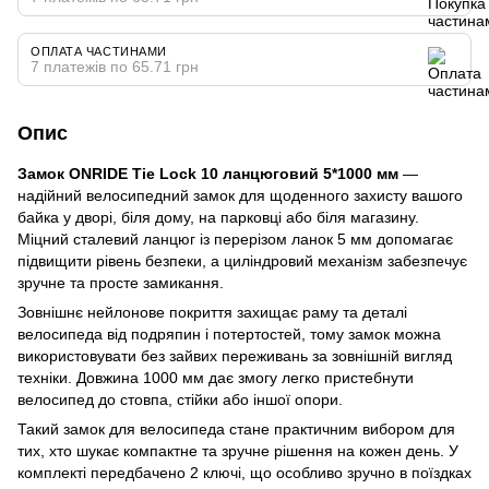
ОПЛАТА ЧАСТИНАМИ
7 платежів по 65.71 грн
Опис
Замок ONRIDE Tie Lock 10 ланцюговий 5*1000 мм
—
надійний велосипедний замок для щоденного захисту вашого
байка у дворі, біля дому, на парковці або біля магазину.
Міцний сталевий ланцюг із перерізом ланок 5 мм допомагає
підвищити рівень безпеки, а циліндровий механізм забезпечує
зручне та просте замикання.
Зовнішнє нейлонове покриття захищає раму та деталі
велосипеда від подряпин і потертостей, тому замок можна
використовувати без зайвих переживань за зовнішній вигляд
техніки. Довжина 1000 мм дає змогу легко пристебнути
велосипед до стовпа, стійки або іншої опори.
Такий замок для велосипеда стане практичним вибором для
тих, хто шукає компактне та зручне рішення на кожен день. У
комплекті передбачено 2 ключі, що особливо зручно в поїздках