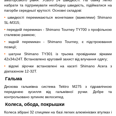
набрати та підтримувати необхідну швидкість, підійматися на
пагорби середньої крутості. Основні складові:
•
швидкості перемикаються монетками (важелями) Shimano
SL-M315;
•
передній перемикач - Shimano Tourney TY700 з профільною
сталевою рамкою;
•
задній перемикач - Shimano Tourney, є підстроювання
позиції;
•
шатуни Shimano TY301 із трьома провідними зірками
42х34х24Т. Встановлено круговий захист від влучання одягу;
•
відомі зірочки встановлені на касеті Shimano Acera з
діапазоном 12-32Т.
Гальма
Дискова гальмівна система Tektro M275 з гідравлічною
передачею зусилля від гальмівної ручки. Добре та
контрольовано зупиняє велосипед.
Колеса, обода, покрышки
Колеса зібрані 32 спицями на базі легких алюмінієвих втулках і