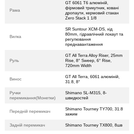
GT 6061 T6 алюміній,
фірмовий трикутник, ковані
Рама
дропаути, кермовий стакан
Zero Stack 1 1/8
SR Suntour XCM-DS, хід
80mm, гідравлічний локаут та
Вилка
регулювання
преднавантаження
GT All Terra Alloy Riser, 25mm
Руль
Rise, 8° Sweep, 6° Rise,
720mm Width
GT All Terra, 6061 алюміній,
Винос
31.8, 8°
Ручки
Shimano SL-M315, 8-
перемикання(Монетки)
швидкостей
Shimano Tourney TY700, 31.8
Передній перемикач
зажим
Задній перемикач
Shimano Tourney TX800, 8шв