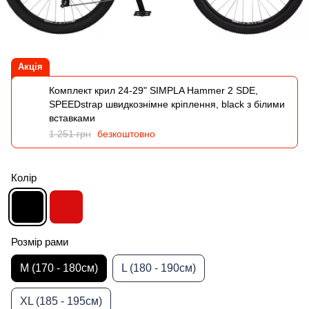
Акція
Комплект крил 24-29" SIMPLA Hammer 2 SDE,
SPEEDstrap швидкознімне кріплення, black з білими
вставками
1 251 грн
безкоштовно
Колір
Розмір рами
M (170 - 180см)
L (180 - 190см)
XL (185 - 195см)