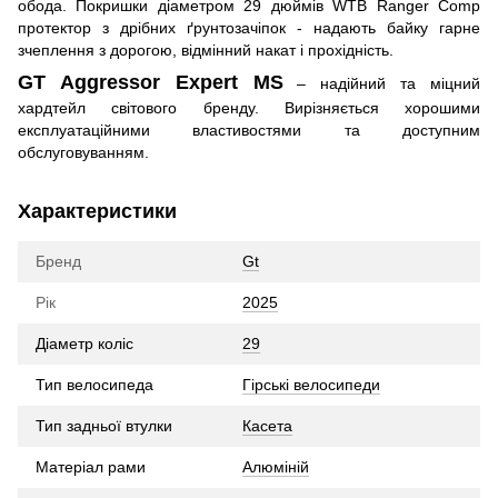
обода. Покришки діаметром 29 дюймів WTB Ranger Comp
протектор з дрібних ґрунтозачіпок - надають байку гарне
зчеплення з дорогою, відмінний накат і прохідність.
GT Aggressor Expert MS
– надійний та міцний
хардтейл світового бренду. Вирізняється хорошими
експлуатаційними властивостями та доступним
обслуговуванням.
Характеристики
Бренд
Gt
Рік
2025
Діаметр коліс
29
Тип велосипеда
Гірські велосипеди
Тип задньої втулки
Касета
Матеріал рами
Алюміній