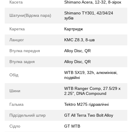
Касета
Shimano Acera, 12-32, 8-зірок
Shimano TY301, 42/34/24
Шатуни(Відома пара)
зубів
Каретка
Картридж
Ланцюг
KMC Z8.3, 8-шв
Втулка передня
Alloy Disc, QR
Втулка задня
Alloy Disc, QR
WTB SX19, 32h, алюмінієві,
Обід
подвійні
WTB Ranger Comp, 27.5/29 x
Шини
2.25", DNA Compound
Гальма
Tektro M275 гідравлічні
Підсідельний штир
GT All Terra Two Bolt Alloy
Сідло
GT MTB