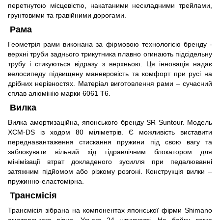
перетнутою місцевістю, накатаними нескладними трейлами,
грунтовими та гравійними дорогами.
Рама
Геометрія рами виконана за фірмовою технологією бренду -
верхні труби заднього трикутника плавно огинають підсідельну
трубу і стикуються відразу з верхньою. Ця інновація надає
велосипеду підвищену маневровість та комфорт при русі на
дрібних нерівностях. Матеріал виготовлення рами – сучасний
сплав алюмінію марки 6061 T6.
Вилка
Вилка амортизаційна, японського бренду SR Suntour. Модель
XCM-DS із ходом 80 міліметрів. Є можливість виставити
переднавантаження стискання пружини під свою вагу та
заблокувати вільний хід гідравлічним блокатором для
мінімізації втрат докладеного зусилля при педалюванні
затяжним підйомом або різкому розгоні. Конструкція вилки –
пружинно-еластомірна.
Трансмісія
Трансмісія зібрана на компонентах японської фірми Shimano
аматорського рівня. Усього 24 швидкості. На байку легко