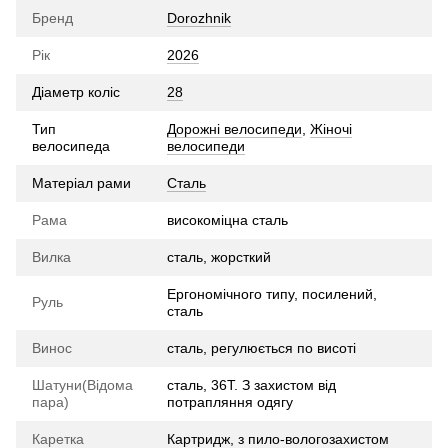
Бренд
Dorozhnik
Рік
2026
Діаметр коліс
28
Тип
Дорожні велосипеди
,
Жіночі
велосипеда
велосипеди
Матеріал рами
Сталь
Рама
високоміцна сталь
Вилка
сталь, жорсткий
Ергономічного типу, посилений,
Руль
сталь
Винос
сталь, регулюється по висоті
Шатуни(Відома
сталь, 36T. З захистом від
пара)
потрапляння одягу
Каретка
Картридж, з пило-вологозахистом