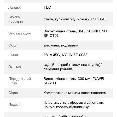
Ланцюг
ТЕС
Втулка
сталь, кулькові підшипники 14G 36H
передня
Високоміцна сталь, 36H, SHUNFENG
Втулка задня
SF-CT01
Обід
алюміній, подвійний
Шини
28" x 45C, KYLIN ZT-0038
задній ножний (гальмівна втулка)/
Гальма
передній ручний
Підсідельний
Високоміцна сталь, 300 мм, FUWEI
штир
SP-200
Сідло
Комфортне, з м'яким наповнювачем
Пластикові платформи з зачепами,
Педалі
на кульковому підшипнику
підніжка (стійка опiрна);