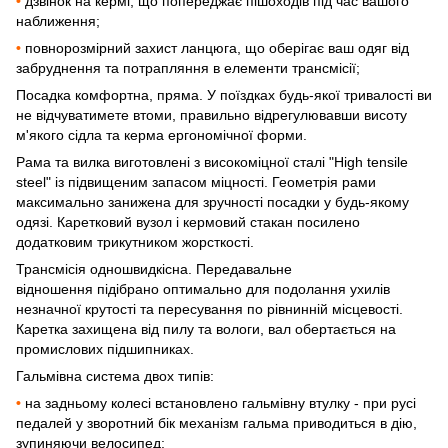
•
дзвінок на кермі, що попереджає пішоходів під час вашого
наближення;
•
повнорозмірний захист ланцюга, що оберігає ваш одяг від
забруднення та потрапляння в елементи трансмісії;
Посадка комфортна, пряма. У поїздках будь-якої тривалості ви
не відчуватимете втоми, правильно відрегулювавши висоту
м'якого сідла та керма ергономічної форми.
Рама та вилка виготовлені з високоміцної сталі "High tensile
steel" із підвищеним запасом міцності. Геометрія рами
максимально занижена для зручності посадки у будь-якому
одязі. Каретковий вузол і кермовий стакан посилено
додатковим трикутником жорсткості.
Трансмісія одношвидкісна. Передавальне
відношення підібрано оптимально для подолання ухилів
незначної крутості та пересування по рівнинній місцевості.
Каретка захищена від пилу та вологи, вал обертається на
промислових підшипниках.
Гальмівна система двох типів:
•
на задньому колесі встановлено гальмівну втулку - при русі
педалей у зворотний бік механізм гальма приводиться в дію,
зупиняючи велосипед;