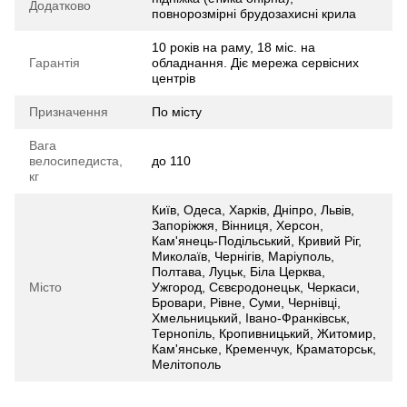
Додатково
повнорозмірні брудозахисні крила
10 років на раму, 18 міс. на
Гарантія
обладнання. Діє мережа сервісних
центрів
Призначення
По місту
Вага
велосипедиста,
до 110
кг
Київ, Одеса, Харків, Дніпро, Львів,
Запоріжжя, Вінниця, Херсон,
Кам'янець-Подільський, Кривий Ріг,
Миколаїв, Чернігів, Маріуполь,
Полтава, Луцьк, Біла Церква,
Місто
Ужгород, Сєвєродонецьк, Черкаси,
Бровари, Рівне, Суми, Чернівці,
Хмельницький, Івано-Франківськ,
Тернопіль, Кропивницький, Житомир,
Кам'янське, Кременчук, Краматорськ,
Мелітополь