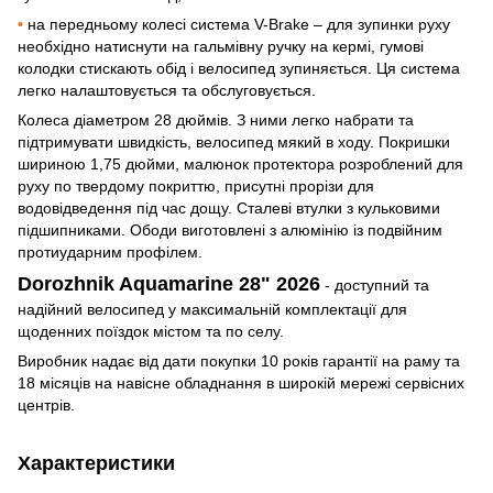
•
на передньому колесі система V-Brake – для зупинки руху
необхідно натиснути на гальмівну ручку на кермі, гумові
колодки стискають обід і велосипед зупиняється. Ця система
легко налаштовується та обслуговується.
Колеса діаметром 28 дюймів. З ними легко набрати та
підтримувати швидкість, велосипед мякий в ходу. Покришки
шириною 1,75 дюйми, малюнок протектора розроблений для
руху по твердому покриттю, присутні прорізи для
водовідведення під час дощу. Сталеві втулки з кульковими
підшипниками. Ободи виготовлені з алюмінію із подвійним
протиударним профілем.
Dorozhnik Aquamarine 28" 2026
- доступний та
надійний велосипед у максимальній комплектації для
щоденних поїздок містом та по селу.
Виробник надає від дати покупки 10 років гарантії на раму та
18 місяців на навісне обладнання в широкій мережі сервісних
центрів.
Характеристики