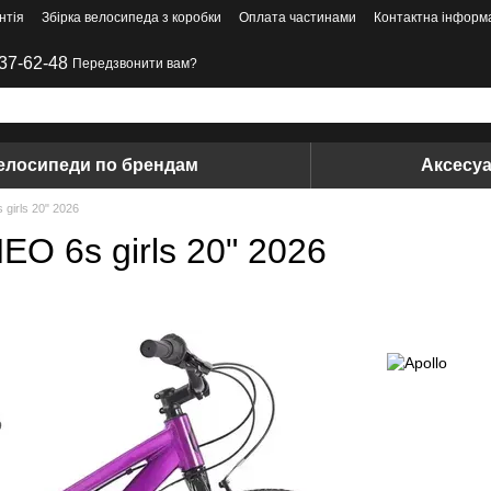
нтія
Збірка велосипеда з коробки
Оплата частинами
Контактна інформ
37-62-48
Передзвонити вам?
елосипеди по брендам
Аксесу
girls 20" 2026
EO 6s girls 20" 2026