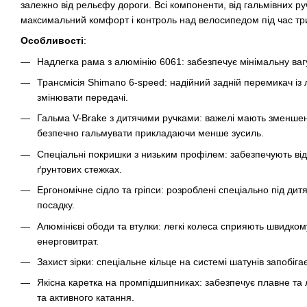
залежно від рельєфу дороги. Всі компоненти, від гальмівних ру
максимальний комфорт і контроль над велосипедом під час тр
Особливості
:
Надлегка рама з алюмінію 6061: забезпечує мінімальну ваг
Трансмісія Shimano 6-speed: надійний задній перемикач із 
змінювати передачі.
Гальма V-Brake з дитячими ручками: важелі мають зменшен
безпечно гальмувати прикладаючи менше зусиль.
Спеціальні покришки з низьким профілем: забезпечують від
ґрунтових стежках.
Ергономічне сідло та гріпси: розроблені спеціально під дит
посадку.
Алюмінієві ободи та втулки: легкі колеса сприяють швидком
енерговитрат.
Захист зірки: спеціальне кільце на системі шатунів запобі
Якісна каретка на промпідшипниках: забезпечує плавне та
та активного катання.