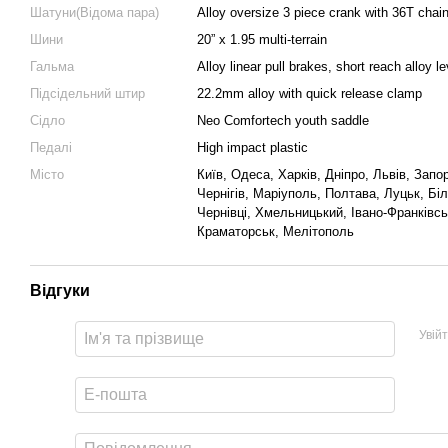
Шатуни(Відома пара)
Alloy oversize 3 piece crank with 36T cha
Шини
20” x 1.95 multi-terrain
Гальма
Alloy linear pull brakes, short reach alloy le
Підсідельний штир
22.2mm alloy with quick release clamp
Сідло
Neo Comfortech youth saddle
Педалі
High impact plastic
Місто
Київ, Одеса, Харків, Дніпро, Львів, Запо
Чернігів, Маріуполь, Полтава, Луцьк, Бі
Чернівці, Хмельницький, Івано-Франківс
Краматорськ, Мелітополь
Відгуки
Увій