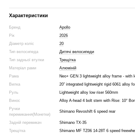
Характеристики
Бренд
Apollo
Рік
2026
Діаметр коліс
20
Тип велосипеда
Дитячі велосипеди
Тип задньої втулки
Трещітка
Матеріал рами
Алюміній
Рама
Neo+ GEN 3 lightweight alloy frame - with 
Вилка
20” integrated lightweight rigid 6061 alloy 
Руль
Lightweight alloy low riser 560mm
Винос
Alloy A-head 4 bolt stem with Rise: 10° B
Ручки
Shimano Revoshift 6 speed rear
перемикання(Монетки)
Задній перемикач
Shimano TX-35
Трещітка
Shimano MF TZ06 14-28T 6 speed freewhe