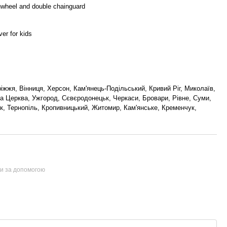
inwheel and double chainguard
ver for kids
ріжжя, Вінниця, Херсон, Кам'янець-Подільський, Кривий Ріг, Миколаїв,
ла Церква, Ужгород, Сєвєродонецьк, Черкаси, Бровари, Рівне, Суми,
ьк, Тернопіль, Кропивницький, Житомир, Кам'янське, Кременчук,
ти за допомогою