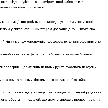
чок до сідла, підібрані за розміром, щоб забезпечити
ивалих сімейних прогулянок.
у конструкції, що робить велосипед слухняним у керуванні.
легким у використанні шифтером дозволяє дитині інтуїтивно
ий хід та меншу конструкцію, що дозволяє дитині ефективно та
мінний накат на асфальті та стабільність на утрамбованих
ячі пропорції, щоб зменшити втому рук та забезпечити зручну
у розгону та легкому підтриманню швидкості без зайвих
гає потраплянню одягу в ланцюг та захищає його від забруднення.
 легке обертання педалей, що значно спрощує процес навчання