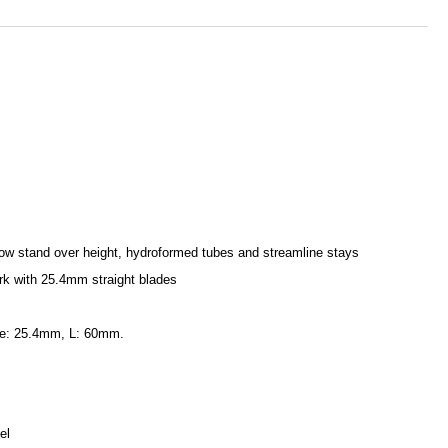
low stand over height, hydroformed tubes and streamline stays
fork with 25.4mm straight blades
ore: 25.4mm, L: 60mm.
el