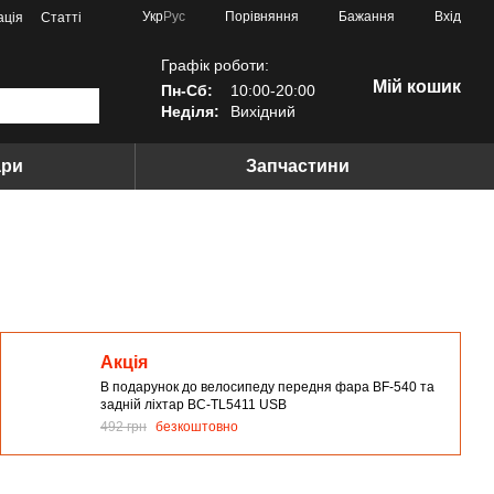
Порівняння
Укр
Рус
Бажання
Вхід
ація
Статті
Графік роботи:
Мій кошик
Пн-Сб:
10:00-20:00
Неділя:
Вихідний
ари
Запчастини
Акція
В подарунок до велосипеду передня фара BF-540 та
задній ліхтар BC-TL5411 USB
492 грн
безкоштовно