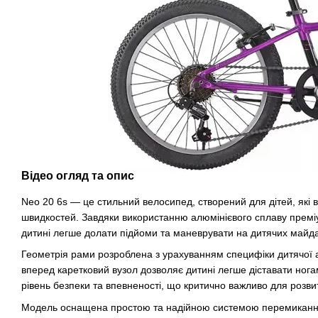
Відео огляд та опис
Neo 20 6s — це стильний велосипед, створений для дітей, які 
швидкостей. Завдяки використанню алюмінієвого сплаву преміу
дитині легше долати підйоми та маневрувати на дитячих майда
Геометрія рами розроблена з урахуванням специфіки дитячої а
вперед каретковий вузол дозволяє дитині легше діставати ногам
рівень безпеки та впевненості, що критично важливо для розви
Модель оснащена простою та надійною системою перемикання 