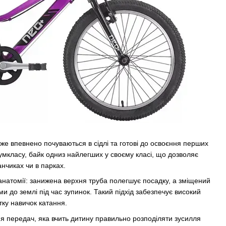
вже впевнено почуваються в сідлі та готові до освоєння перших
мкласу, байк одниз найлегших у своєму класі, що дозволяє
нчиках чи в парках.
натомії: занижена верхня труба полегшує посадку, а зміщений
и до землі під час зупинок. Такий підхід забезпечує високий
тку навичок катання.
передач, яка вчить дитину правильно розподіляти зусилля