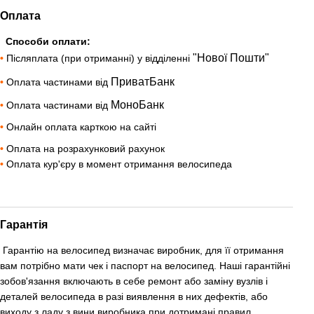
Оплата
Способи оплати:
"Нової Пошти"
•
Післяплата (при отриманні) у відділенні
ПриватБанк
•
Оплата частинами від
МоноБанк
•
Оплата частинами від
•
Онлайн оплата карткою на сайті
•
Оплата на розрахунковий рахунок
•
Оплата кур'єру в момент отримання велосипеда
Гарантія
Гарантію на велосипед визначає виробник, для її отримання
вам потрібно мати чек і паспорт на велосипед. Наші гарантійні
зобов'язання включають в себе ремонт або заміну вузлів і
деталей велосипеда в разі виявлення в них дефектів, або
виходу з ладу з вини виробника при дотримані правил