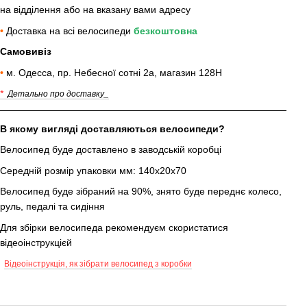
на відділення або на вказану вами адресу
•
Доставка на всі велосипеди
безкоштовна
Самовивіз
•
м. Одесса, пр. Небесної сотні 2а, магазин 128Н
*
Детально про доставку_
В якому вигляді доставляються велосипеди?
Велосипед буде доставлено в заводській коробці
Середній розмір упаковки мм: 140х20х70
Велосипед буде зібраний на 90%, знято буде переднє колесо,
руль, педалі та сидіння
Для збірки велосипеда рекомендуєм скористатися
відеоінструкцієй
Відеоінструкція, як зібрати велосипед з коробки