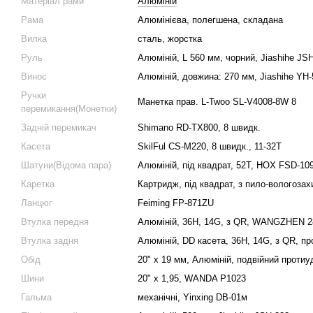
Матеріал рами
Алюміній
Рама
Алюмінієва, полегшена, складана
Вилка
сталь, жорстка
Руль
Алюмiнiй, L 560 мм, чорний, Jiashihe JS
Винос
Алюмiнiй, довжина: 270 мм, Jiashihe YH-
Ручки
Манетка прав. L-Twoo SL-V4008-8W 8
перемикання(Монетки)
Задній перемикач
Shimano RD-TX800, 8 швидк.
Касета
SkilFul CS-M220, 8 швидк., 11-32Т
Шатуни(Відома пара)
Алюмiнiй, під квадрат, 52T, HOX FSD-10
Каретка
Картридж, під квадрат, з пило-вологоза
Ланцюг
Feiming FP-871ZU
Втулка передня
Алюмiнiй, 36H, 14G, з QR, WANGZHEN 
Втулка задня
Алюмiнiй, DD касета, 36H, 14G, з QR,
Обід
20" х 19 мм, Алюмiнiй, подвійний проти
Шини
20" x 1,95, WANDA P1023
Гальма
механічні, Yinxing DB-01м