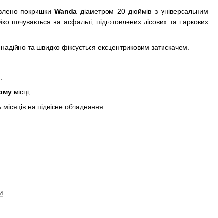
новлено покришки
Wanda
діаметром 20 дюймів з універсальним
о почувається на асфальті, підготовлених лісових та паркових
 надійно та швидко фіксується ексцентриковим затискачем.
;
ому
місці;
ь місяців на підвісне обладнання.
и