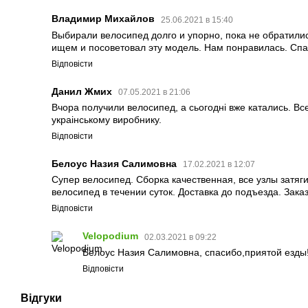
Владимир Михайлов
25.06.2021 в 15:40
Выбирали велосипед долго и упорно, пока не обратили
ищем и посоветовал эту модель. Нам понравилась. Спа
Відповісти
Данил Жмих
07.05.2021 в 21:06
Вчора получили велосипед, а сьогодні вже катались. Вс
украінському виробнику.
Відповісти
Белоус Назия Салимовна
17.02.2021 в 12:07
Супер велосипед. Сборка качественная, все узлы затя
велосипед в течении суток. Доставка до подъезда. Зака
Відповісти
Velopodium
02.03.2021 в 09:22
Белоус Назия Салимовна, спасибо,приятой езды!
Відповісти
Відгуки