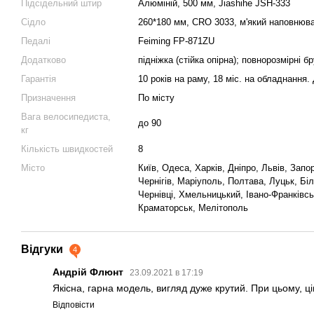
Підсідельний штир
Алюмiнiй, 500 мм, Jiashihe JSH-333
Сідло
260*180 мм, CRO 3033, м'який наповнюв
Педалі
Feiming FP-871ZU
Додатково
підніжка (стійка опiрна); повнорозмірні б
Гарантія
10 років на раму, 18 міс. на обладнання.
Призначення
По місту
Вага велосипедиста,
до 90
кг
Кількість швидкостей
8
Місто
Київ, Одеса, Харків, Дніпро, Львів, Запо
Чернігів, Маріуполь, Полтава, Луцьк, Бі
Чернівці, Хмельницький, Івано-Франківс
Краматорськ, Мелітополь
Відгуки
4
Андрій Флюнт
23.09.2021 в 17:19
Якісна, гарна модель, вигляд дуже крутий. При цьому, ц
Відповісти