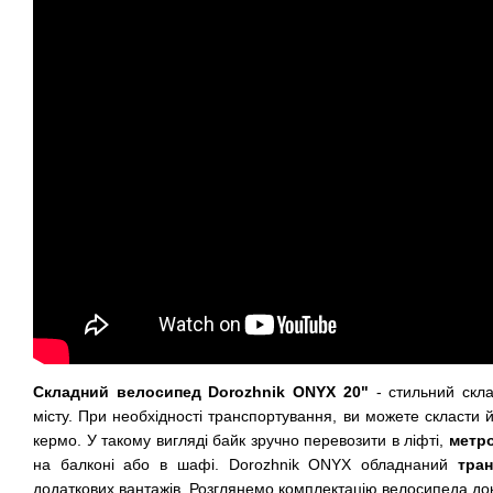
Складний велосипед Dorozhnik ONYX 20"
- стильний скл
місту. При необхідності транспортування, ви можете скласти й
кермо. У такому вигляді байк зручно перевозити в ліфті,
метр
на балконі або в шафі. Dorozhnik ONYX обладнаний
тра
додаткових вантажів. Розглянемо комплектацію велосипеда до