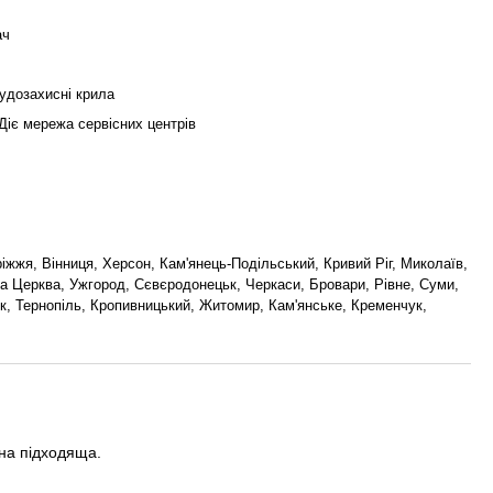
ач
рудозахисні крила
 Діє мережа сервісних центрів
ріжжя, Вінниця, Херсон, Кам'янець-Подільський, Кривий Ріг, Миколаїв,
ла Церква, Ужгород, Сєвєродонецьк, Черкаси, Бровари, Рівне, Суми,
ьк, Тернопіль, Кропивницький, Житомир, Кам'янське, Кременчук,
іна підходяща.