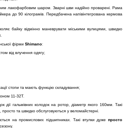
йним лакофарбовим шаром. Зварні шви надійно проварені. Рама
айкера до 90 кілограмів. Передбачена напівінтегрована кермова
озволяє байку відмінно маневрувати міськими вулицями, швидко
.
нської фірми
Shimano
:
стом від влучення одягу;
сації стопи та мають функцію складування;
зоном 11-32Т.
к дії гальмівних колодок на ротор, діаметр якого 160мм. Такі
, просто та швидко обслуговуються у веломайстерні.
тається на промислових підшипниках. Такі втулки дуже
просто
сезону.