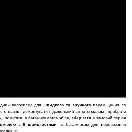
адний велосипед для
швидкого та зручного
переміщення по
ого навпіл, демонтувати підсідельний штир із сідлом і прибрати
о
, помістити в багажник автомобіля,
зберігати
в зимовий період
нсмісією з 8 швидкостями
та багажником для перевезення
кладніше: