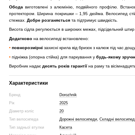
Обода
виготовлені з алюмінію, подвійного профілю. Вста
протектором. Ширина покришки – 1,95 дюйма. Велосипед стійк
стежках.
Добре розганяється
та підтримує швидкість.
Висота сідла регулюється в широких межах, підсідельний штир
Додатково
на велосипеді встановлено:
•
повнорозмірні
захисні крила від бризок з калюж під час дощу
•
підніжка (опорна стійка) для паркування у
будь-якому зручн
Виробник надає
десять років гарантії
на раму та вісімнадцят
Характеристики
Бренд
Dorozhnik
Рік
2025
Діаметр коліс
20
Тип велосипеда
Дорожні велосипеди
,
Складні велосипед
Тип задньої втулки
Касета