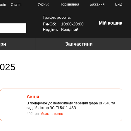
Порівняння
Укр
Рус
Бажання
Вхід
ація
Статті
Графік роботи:
Мій кошик
Пн-Сб:
10:00-20:00
Неділя:
Вихідний
ари
Запчастини
2025
Акція
В подарунок до велосипеду передня фара BF-540 та
задній ліхтар BC-TL5411 USB
492 грн
безкоштовно