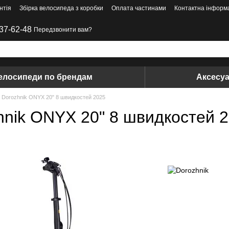
нтія
Збірка велосипеда з коробки
Оплата частинами
Контактна інформ
37-62-48
Передзвонити вам?
елосипеди по брендам
Аксесу
 Dorozhnik ONYX 20" 8 швидкостей 2025
nik ONYX 20" 8 швидкостей 