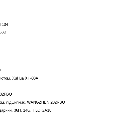
H-104
508
9
хистом, XuHua XH-08A
282FBQ
 пром. підшипник, WANGZHEN 282RBQ
ударний, 36H, 14G, HLQ GA18