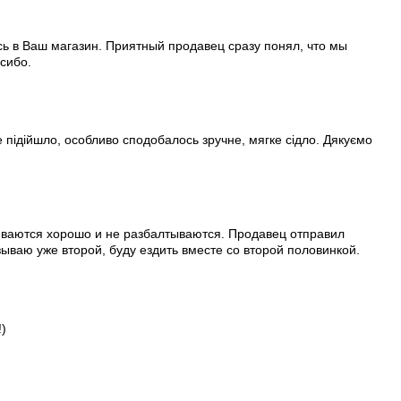
сь в Ваш магазин. Приятный продавец сразу понял, что мы
сибо.
е підійшло, особливо сподобалось зручне, мягке сідло. Дякуємо
гиваются хорошо и не разбалтываются. Продавец отправил
зываю уже второй, буду ездить вместе со второй половинкой.
)