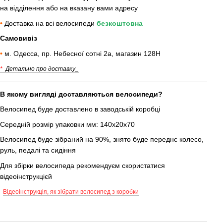
на відділення або на вказану вами адресу
•
Доставка на всі велосипеди
безкоштовна
Самовивіз
•
м. Одесса, пр. Небесної сотні 2а, магазин 128Н
*
Детально про доставку_
В якому вигляді доставляються велосипеди?
Велосипед буде доставлено в заводській коробці
Середній розмір упаковки мм: 140х20х70
Велосипед буде зібраний на 90%, знято буде переднє колесо,
руль, педалі та сидіння
Для збірки велосипеда рекомендуєм скористатися
відеоінструкцієй
Відеоінструкція, як зібрати велосипед з коробки