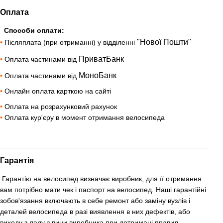
Оплата
Способи оплати:
"Нової Пошти"
•
Післяплата (при отриманні) у відділенні
ПриватБанк
•
Оплата частинами від
МоноБанк
•
Оплата частинами від
•
Онлайн оплата карткою на сайті
•
Оплата на розрахунковий рахунок
•
Оплата кур'єру в момент отримання велосипеда
Гарантія
Гарантію на велосипед визначає виробник, для її отримання
вам потрібно мати чек і паспорт на велосипед. Наші гарантійні
зобов'язання включають в себе ремонт або заміну вузлів і
деталей велосипеда в разі виявлення в них дефектів, або
виходу з ладу з вини виробника при дотримані правил