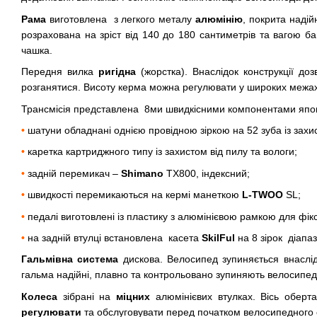
Рама
виготовлена з легкого металу
алюмінію
, покрита наді
розрахована на зріст від 140 до 180 сантиметрів та вагою б
чашка.
Передня вилка
ригідна
(жорстка). Внаслідок конструкції д
розганятися. Висоту керма можна регулювати у широких межах
Трансмісія представлена 8ми швидкісними компонентами япо
•
шатуни обладнані однією провідною зіркою на 52 зуба із захи
•
каретка картриджного типу із захистом від пилу та вологи;
•
задній перемикач –
Shimano
TX800, індексний;
•
швидкості перемикаються на кермі манеткою
L-TWOO
SL;
•
педалі виготовлені із пластику з алюмінієвою рамкою для фік
•
на задній втулці встановлена касета
SkilFul
на 8 зірок діапа
Гальмівна система
дискова. Велосипед зупиняється внаслідо
гальма надійні, плавно та контрольовано зупиняють велосипед
Колеса
зібрані на
міцних
алюмінієвих втулках. Вісь обер
регулювати
та обслуговувати перед початком велосипедного 