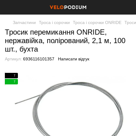
Запчастини
Троса і сорочки
Троса і сорочки ONRIDE
Троси
Тросик перемикання ONRIDE,
нержавійка, полірований, 2,1 м, 100
шт., бухта
Артикул:
6936116101357
Написати відгук
7
7