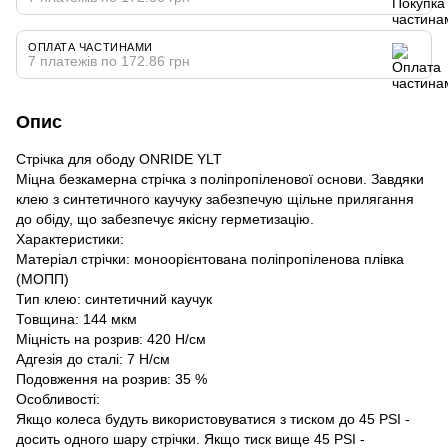
ОПЛАТА ЧАСТИНАМИ
7 платежів по 172.86 грн
Опис
Стрічка для ободу ONRIDE YLT
Міцна безкамерна стрічка з поліпропіленової основи. Завдяки
клею з синтетичного каучуку забезпечую щільне прилягання
до обіду, що забезпечує якісну герметизацію.
Характеристики:
Матеріал стрічки: моноорієнтована поліпропіленова плівка
(МОПП)
Тип клею: синтетичний каучук
Товщина: 144 мкм
Міцність на розрив: 420 Н/см
Адгезія до сталі: 7 Н/см
Подовження на розрив: 35 %
Особливості:
Якщо колеса будуть використовуватися з тиском до 45 PSI -
досить одного шару стрічки. Якщо тиск вище 45 PSI -