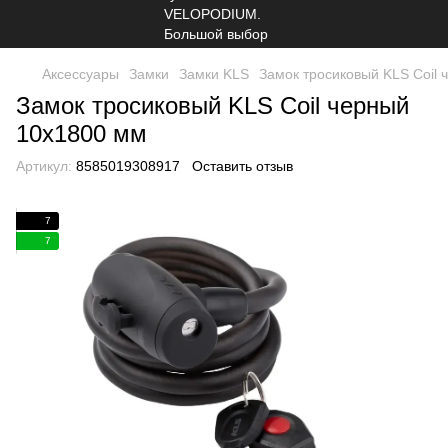
Аксессуары
Замки
Замки KLS
Замок тросиковый KLS Coil
Замок тросиковый KLS Coil черный
10х1800 мм
Артикул:
8585019308917
Оставить отзыв
7
7