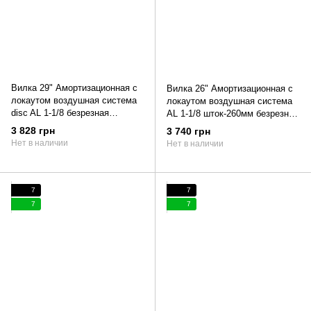
Вилка 29" Амортизационная с
Вилка 26" Амортизационная с
локаутом воздушная система
локаутом воздушная система
disc AL 1-1/8 безрезная
AL 1-1/8 шток-260мм безрезная
шток-260мм travel-115мм под
Travel-120мм disc под
3 828 грн
3 740 грн
эксцентрик черный LJ 956S
эксцентрик черный LJ845s
Нет в наличии
Нет в наличии
7
7
7
7