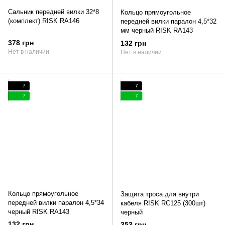
Сальник передней вилки 32*8
Кольцо прямоугольное
(комплект) RISK RA146
передней вилки паралон 4,5*32
мм черный RISK RA143
378 грн
132 грн
Нет в наличии
Нет в наличии
7
7
7
7
Кольцо прямоугольное
Защита троса для внутри
передней вилки паралон 4,5*34
кабеля RISK RC125 (300шт)
черный RISK RA143
черный
132 грн
353 грн