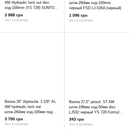
AM Hydraulic lock out disc
шток-260мм ход-100mm
ход-100mm (YS 728) SUNTOUR
черный FSD LJ-535A (черный)
SF16-XCM29" HLO DS
3 988 грн
1 096 грн
2018Вылка Suntour XCM
Нет в наличии
Нет в наличии
100мм. Функция настройки
жесткости - preload.
Вилка 26" б/резьба. 1-1/8" AL
Вилка 27,5" резьб. ST AM
AM hydraulic lock out
шток-196мм ход-50мм disc
шток-260мм ход-100мм под
LJ532 черный YS 728 Formula
диск.тормоз. SUNTOUR
AMULET (черный)
3 700 грн
343 грн
XCM30-HLO-DS черный
Нет в наличии
Нет в наличии
(черный)