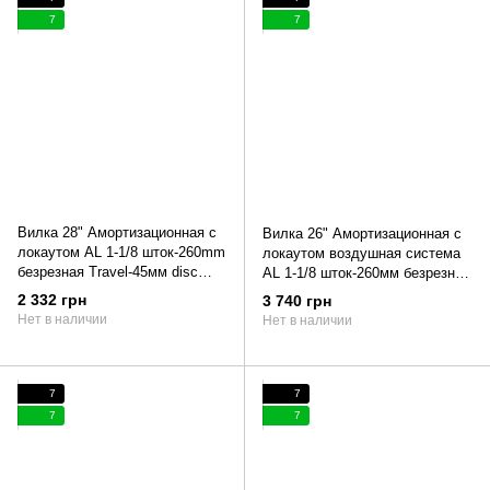
7
7
Вилка 28" Амортизационная с
Вилка 26" Амортизационная с
локаутом AL 1-1/8 шток-260mm
локаутом воздушная система
безрезная Travel-45мм disc
AL 1-1/8 шток-260мм безрезная
черный FSD LJ746
Travel-115мм disc под
2 332 грн
3 740 грн
эксцентрик черный LJ 956S
Нет в наличии
Нет в наличии
7
7
7
7