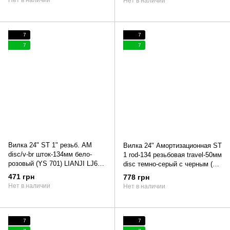
Нет в наличии
7
7
7
7
Вилка 24" ST 1" резьб. AM
Вилка 24" Амортизационная ST
disc/v-br шток-134мм бело-
1 rod-134 резьбовая travel-50мм
розовый (YS 701) LIANJI LJ641
disc темно-серый с черным (м)
Formula FOREST 2022
YS 7912 matt LIANJI LJ641
471 грн
778 грн
(повреждение ЛКП) (бело-
FLINT 2022 (повреждение ЛКП)
Нет в наличии
Нет в наличии
розовый)
7
7