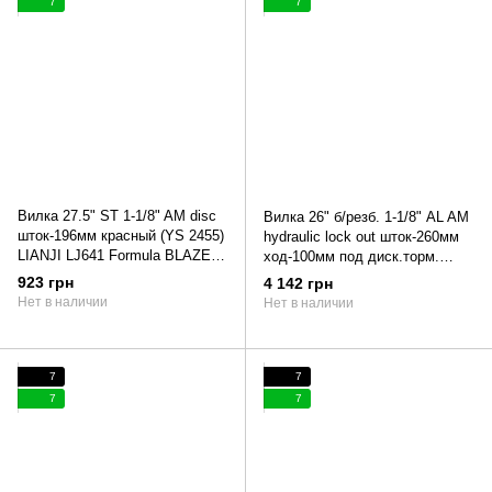
7
7
Вилка 27.5" ST 1-1/8" AM disc
Вилка 26" б/резб. 1-1/8" AL AM
шток-196мм красный (YS 2455)
hydraulic lock out шток-260мм
LIANJI LJ641 Formula BLAZE
ход-100мм под диск.торм.
2022 (повреждение ЛФП)
SUNTOUR XCM30-HLO-DS
923 грн
4 142 грн
черный
Нет в наличии
Нет в наличии
7
7
7
7