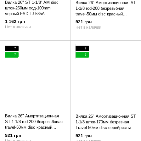
Вилка 26" ST 1-1/8" AM disc
Вилка 26" Амортизационная ST
шток-260мм ход-100mm
1-1/8 rod-200 безрезьбная
черный FSD LJ-535A
travel-50мм disc красный
(матовый) YS 3041 matt LIANJI
1 162 грн
921 грн
LJ641 TREK
Нет в наличии
Нет в наличии
7
7
7
7
Вилка 26" Амортизационная
Вилка 26" Амортизационная ST
ST 1-1/8 rod-200 безрезьбовая
1-1/8 шток-170мм безрезная
travel-50мм disc красный
Travel-50мм disc серебристый
(матовый) YS 3041 matt LIANJI
(матовый) YS 9291 matt LIANJI
921 грн
921 грн
LJ641 TREK 13"
LJ641 HUMMER 2022
Нет в наличии