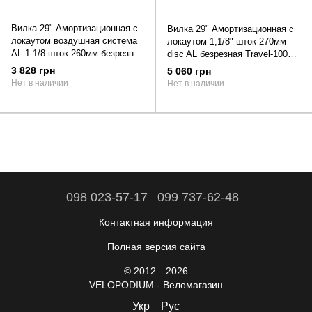
Вилка 29" Амортизационная с
Вилка 29" Амортизационная с
локаутом воздушная система
локаутом 1,1/8" шток-270мм
AL 1-1/8 шток-260мм безрезная
disc AL безрезная Travel-100мм
Travel-120мм disc под
под эксцентрик черный
3 828 грн
5 060 грн
эксцентрик черный LJ845s
(матовый) SUNTOUR SF22 X1
Нет в наличии
Нет в наличии
098 023-57-17
099 737-62-48
Контактная информация
Полная версия сайта
© 2012—2026
VELOPODIUM - Веломагазин
Укр
Рус