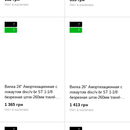
Нет в наличии
Нет в наличии
7
7
7
7
Вилка 24" Амортизационная с
Вилка 26" Амортизационная с
локаутом disc/v-br ST 1-1/8
локаутом disc/v-br ST 1-1/8
безрезная шток-260мм travel-
безрезная шток-260мм travel-
100мм под эксцентрик черный
100мм под эксцентрик черный
1 365 грн
1 413 грн
FSD LJ-641 (стальная корона и
FSD LJ-641 (стальная корона и
Нет в наличии
Нет в наличии
ноги)
ноги)
7
7