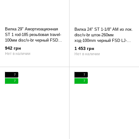
Вилка 29" Амортизационная
Вилка 24" ST 1-1/8" AM из лок.
ST 1 rod-185 резьбовая travel-
disc/v-br шток-260мм
100мм disc/v-br черный FSD
ход-100mm черный FSD LJ-
LJ-531
536M
942 грн
1 453 грн
Нет в наличии
Нет в наличии
7
7
7
7