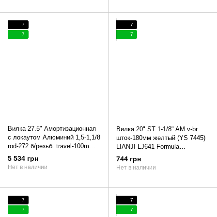
7
7
7
7
Вилка 27.5" Амортизационная
Вилка 20" ST 1-1/8" AM v-br
с локаутом Алюминий 1,5-1,1/8
шток-180мм желтый (YS 7445)
rod-272 б/резьб. travel-100mm
LIANJI LJ641 Formula
disc черный (матовый)
BLACKWOOD 2022 (желтый)
5 534 грн
744 грн
SUNTOUR XCR32-LO
Нет в наличии
Нет в наличии
7
7
7
7