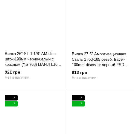
Вилка 26" ST 1-1/8" AM disc
Вилка 27.5" Амортизационная
шток-190мм черно-белый с
Сталь 1 rod-185 резьб. travel-
красным (YS 768) LIANJI LJ641
100mm disc/v-br черный FSD
Formula BLACKWOOD 2022
LJ-531
921 грн
913 грн
(черно-белый с красным)
Нет в наличии
Нет в наличии
7
7
7
7