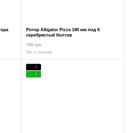
тора
Ротор Alligator Pizza 180 мм под 6
серебристый болтов
780 грн
Нет в наличии
7
7