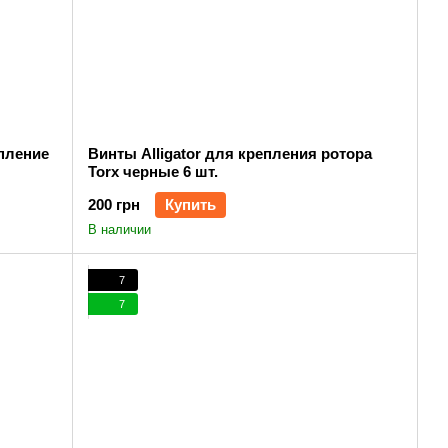
епление
Винты Alligator для крепления ротора
Torx черные 6 шт.
200 грн
Купить
В наличии
7
7