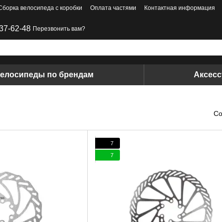
Сборка велосипеда с коробки
Оплата частями
Контактная информация
37-62-48
Перезвонить вам?
елосипеды по брендам
Аксес
Со
7
7