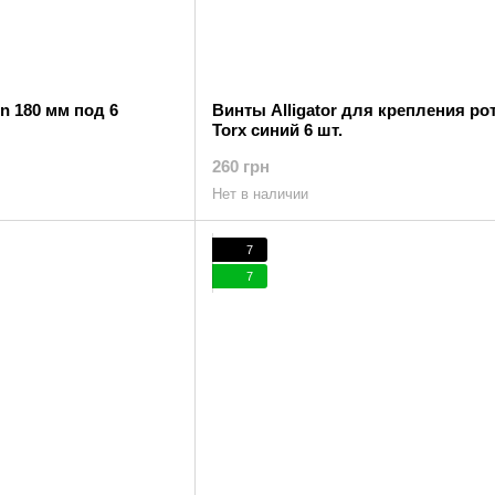
on 180 мм под 6
Винты Alligator для крепления ро
Torx синий 6 шт.
260 грн
Нет в наличии
7
7