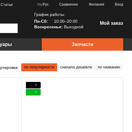
Сравнение
Укр
Рус
Желания
Вход
Статьи
График работы:
Пн-Сб:
10:00–20:00
Мой заказ
Воскресенье:
Выходной
суары
Запчасти
по популярности
сначала дешевле
по названию
ртировка:
7
7