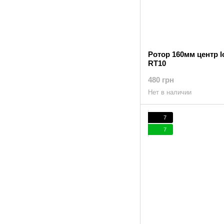
Ротор 160мм центр 
RT10
480 грн
Нет в наличии
7
7