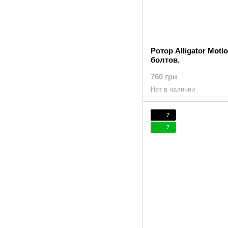
Ротор Alligator Moti
болтов.
760 грн
Нет в наличии
7
7