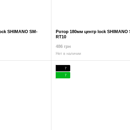
lock SHIMANO SM-
Ротор 180мм центр lock SHIMANO
RT10
486 грн
Нет в наличии
7
7