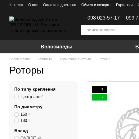
Перейти к основному контенту
Каталог
О нас
Оплата и доставка
Обмен и возврат
Гарантия
Договор Оферты
098 023-57-17
099 7
Велосипеды
В
Веломагазин
Запчасти
Тормозная система
Роторы
Роторы
По типу крепления
7
Центр лок
2
7
По диаметру
160
1
180
1
Бренд
ONRIDE
10