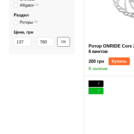
Alligator
13
Раздел
Роторы
28
Цена, грн
От Цена, грн
До Цена, грн
OK
Ротор ONRIDE Core 
6 винтов
200 грн
Купить
В наличии
7
7