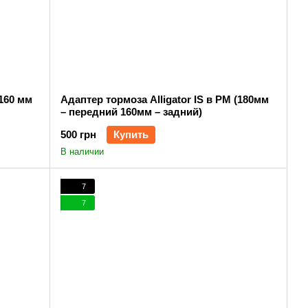
(160 мм
Адаптер тормоза Alligator IS в PM (180мм
– передний 160мм – задний)
500 грн
Купить
В наличии
7
7