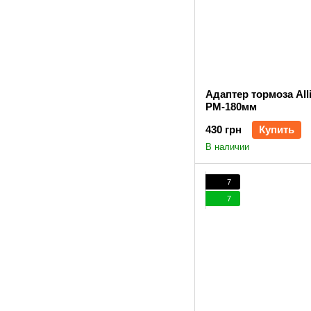
Адаптер тормоза All
PM-180мм
430 грн
Купить
В наличии
7
7