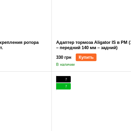
 крепления ротора
Адаптер тормоза Aligator IS в PM 
т.
– передний 140 мм – задний)
330 грн
Купить
В наличии
7
7