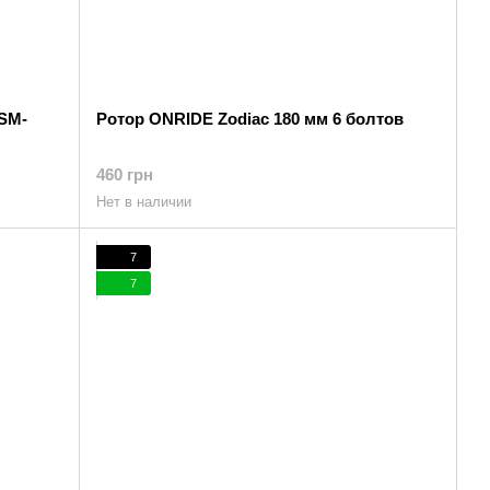
 SM-
Ротор ONRIDE Zodiac 180 мм 6 болтов
460 грн
Нет в наличии
7
7