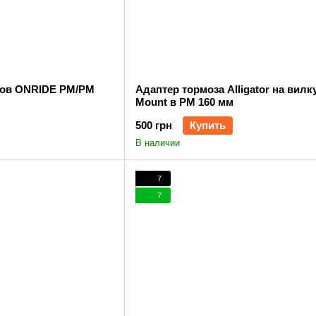
зов ONRIDE PM/PM
Адаптер тормоза Alligator на вилку
Mount в PM 160 мм
500 грн
Купить
В наличии
7
7