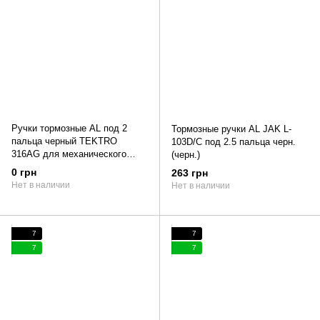
Ручки тормозные AL под 2
Тормозные ручки AL JAK L-
пальца черный TEKTRO
103D/C под 2.5 пальца черн.
316AG для механического
(черн.)
дискового тормоза или V-br
0 грн
263 грн
Нет в наличии
Нет в наличии
7
7
7
7