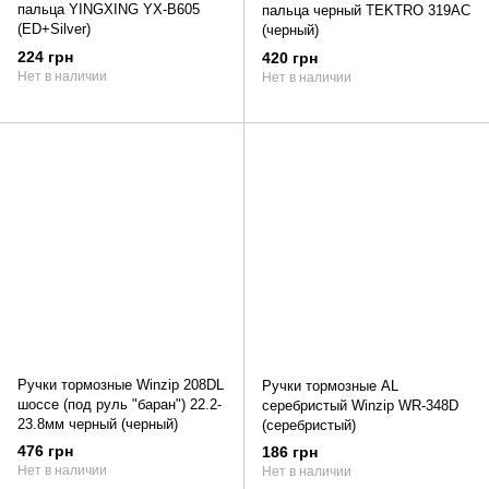
пальца YINGXING YX-B605
пальца черный TEKTRO 319AC
(ED+Silver)
(черный)
224 грн
420 грн
Нет в наличии
Нет в наличии
Ручки тормозные Winzip 208DL
Ручки тормозные AL
шоссе (под руль "баран") 22.2-
серебристый Winzip WR-348D
23.8мм черный (черный)
(серебристый)
476 грн
186 грн
Нет в наличии
Нет в наличии