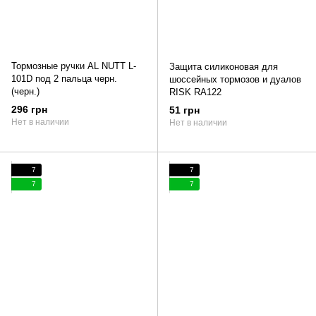
Тормозные ручки AL NUTT L-
Защита силиконовая для
101D под 2 пальца черн.
шоссейных тормозов и дуалов
(черн.)
RISK RA122
296 грн
51 грн
Нет в наличии
Нет в наличии
7
7
7
7