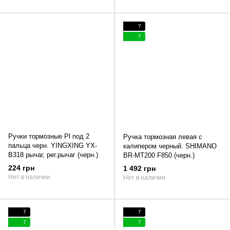
7
7
Ручки тормозные Pl под 2
Ручка тормозная левая с
пальца черн. YINGXING YX-
калипером черный. SHIMANO
B318 рычаг, рег.рычаг (черн.)
BR-MT200 F850 (черн.)
224 грн
1 492 грн
Нет в наличии
Нет в наличии
7
7
7
7