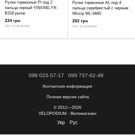
Ручки тормозные Pl под 2
Ручки тормозные AL под 4
пальца черный YINXING YX-
пальца серебристый с черным
B318 рычаг
Winzip WL-348D
224 грн
202 грн
Нет в наличии
Нет в наличии
098 023-57-17
099 737-62-48
Контактная информация
Полная версия сайта
© 2012—2026
VELOPODIUM - Веломагазин
Укр
Рус