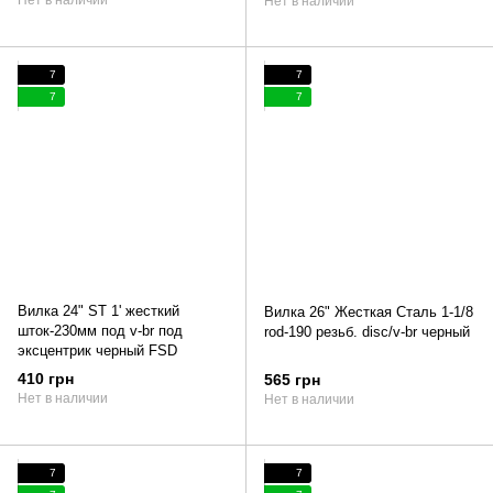
Нет в наличии
7
7
7
7
Вилка 24" ST 1' жесткий
Вилка 26" Жесткая Сталь 1-1/8
шток-230мм под v-br под
rod-190 резьб. disc/v-br черный
эксцентрик черный FSD
410 грн
565 грн
Нет в наличии
Нет в наличии
7
7