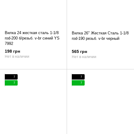
Вилка 24 жесткая сталь 1-1/8
Вилка 26" Жесткая Сталь 1-1/8
rod-200 б/резьб. v-br синий YS
rod-190 резьб. v-br черный
7992
198 грн
565 грн
Нет в наличии
Нет в наличии
7
7
7
7