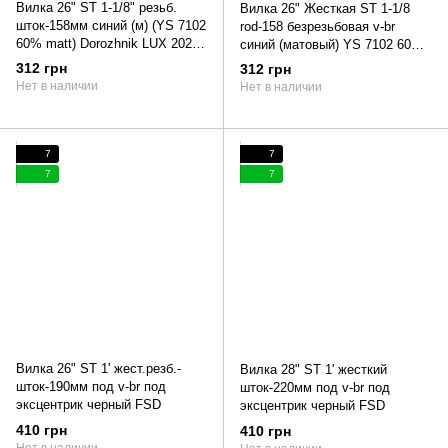
Вилка 26" ST 1-1/8" резьб.
Вилка 26" Жесткая ST 1-1/8
шток-158мм синий (м) (YS 7102
rod-158 безрезьбовая v-br
60% matt) Dorozhnik LUX 2022
синий (матовый) YS 7102 60%
(повреждение ЛКП) (синий (м))
matt Dorozhnik LUX
312 грн
312 грн
(повреждение ЛКП)
Нет в наличии
Нет в наличии
7
7
7
7
Вилка 26" ST 1' жест.резб.-
Вилка 28" ST 1' жесткий
шток-190мм под v-br под
шток-220мм под v-br под
эксцентрик черный FSD
эксцентрик черный FSD
410 грн
410 грн
Нет в наличии