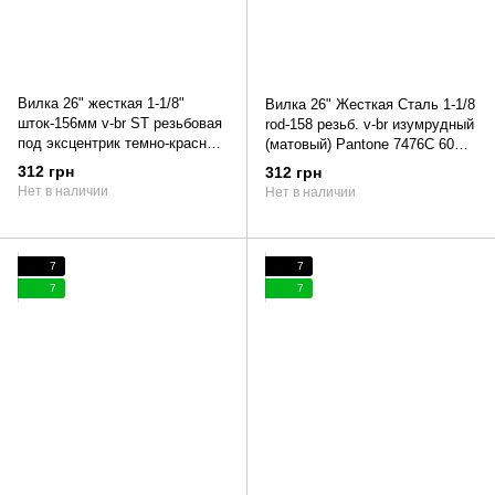
Вилка 26" жесткая 1-1/8"
Вилка 26" Жесткая Сталь 1-1/8
шток-156мм v-br ST резьбовая
rod-158 резьб. v-br изумрудный
под эксцентрик темно-красный
(матовый) Pantone 7476C 60%
(м) Pantone 188C 60% matt
matt (повреждение ЛКП)
312 грн
312 грн
Dorozhnik RUBY 2022
Нет в наличии
Нет в наличии
(повреждение ЛКП)
7
7
7
7