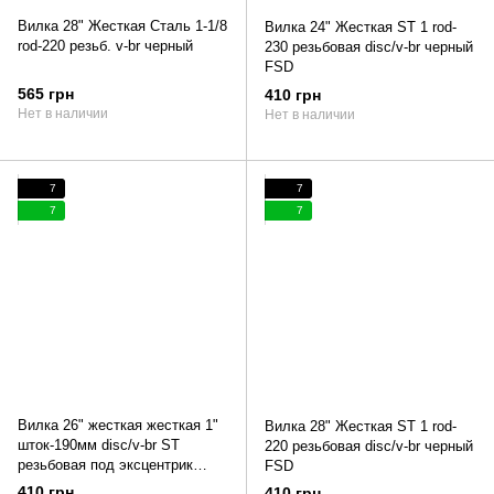
Вилка 28" Жесткая Сталь 1-1/8
Вилка 24" Жесткая ST 1 rod-
rod-220 резьб. v-br черный
230 резьбовая disc/v-br черный
FSD
565 грн
410 грн
Нет в наличии
Нет в наличии
7
7
7
7
Вилка 26" жесткая жесткая 1"
Вилка 28" Жесткая ST 1 rod-
шток-190мм disc/v-br ST
220 резьбовая disc/v-br черный
резьбовая под эксцентрик
FSD
черный FSD
410 грн
410 грн