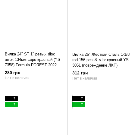
Вилка 24" ST 1" резьб. disc
Вилка 26" Жесткая Сталь 1-1/8
шток-134мм серо-красный (YS
rod-156 резьб. v-br красный YS
7358) Formula FOREST 2022
3051 (повреждение ЛКП)
(серо-красный)
280 грн
312 грн
Нет в наличии
Нет в наличии
7
7
7
7