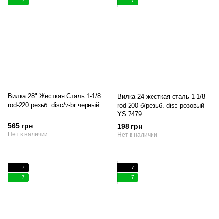
7
7
Вилка 28" Жесткая Сталь 1-1/8
Вилка 24 жесткая сталь 1-1/8
rod-220 резьб. disc/v-br черный
rod-200 б/резьб. disc розовый
YS 7479
565 грн
198 грн
Нет в наличии
Нет в наличии
7
7
7
7