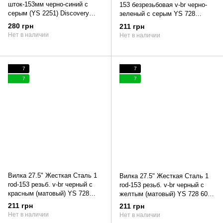
шток-153мм черно-синий с
153 безрезьбовая v-br черно-
серым (YS 2251) Discovery
зеленый с серым YS 728
FLINT 2021 (черно-синий с
TANDEM TR-URVFK-26003-152
280 грн
211 грн
серым)
AMULET
Нет в наличии
Нет в наличии
7
7
7
7
Вилка 27.5" Жесткая Сталь 1
Вилка 27.5" Жесткая Сталь 1
rod-153 резьб. v-br черный с
rod-153 резьб. v-br черный с
красным (матовый) YS 728
желтым (матовый) YS 728 60%
60% matt TANDEM TR-URVFK-
matt TANDEM TR-URVFK-
211 грн
211 грн
26003-152
26003-152
Нет в наличии
Нет в наличии