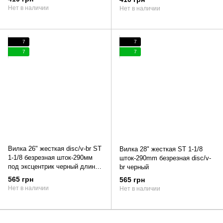
Нет в наличии
Нет в наличии
7
7
7
7
Вилка 26" жесткая disc/v-br ST
Вилка 28" жесткая ST 1-1/8
1-1/8 безрезная шток-290мм
шток-290mm безрезная disc/v-
под эксцентрик черный длина
br черный
ног 500мм, шир 80мм
565 грн
565 грн
Нет в наличии
Нет в наличии