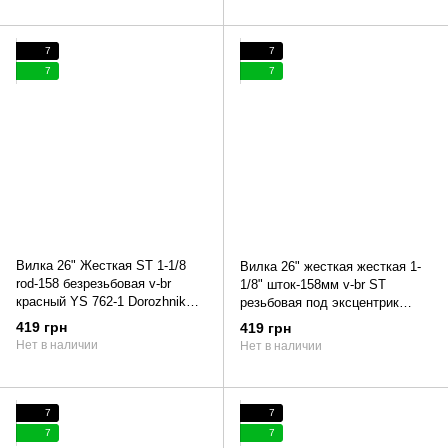
7
7
7
7
Вилка 26" Жесткая ST 1-1/8
Вилка 26" жесткая жесткая 1-
rod-158 безрезьбовая v-br
1/8" шток-158мм v-br ST
красный YS 762-1 Dorozhnik
резьбовая под эксцентрик
LUX
черный (матовый) YS 728 60%
419 грн
419 грн
matt Dorozhnik LUX 2022
Нет в наличии
Нет в наличии
7
7
7
7