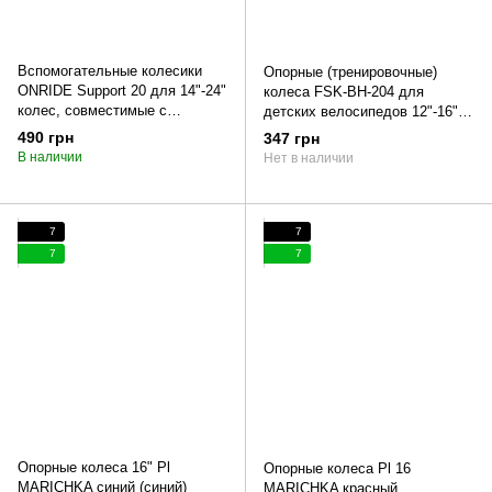
Вспомогательные колесики
Опорные (тренировочные)
ONRIDE Support 20 для 14"-24"
колеса FSK-BH-204 для
колес, совместимые с
детских велосипедов 12"-16"
переключателями
белые с черным (белый с
490 грн
347 грн
черным)
В наличии
Нет в наличии
7
7
7
7
Опорные колеса 16" Pl
Опорные колеса Pl 16
MARICHKA синий (синий)
MARICHKA красный