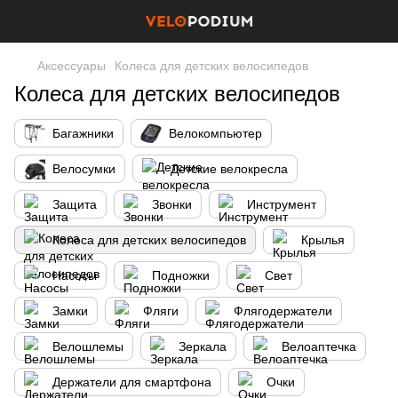
Аксессуары
Колеса для детских велосипедов
Колеса для детских велосипедов
Багажники
Велокомпьютер
Велосумки
Детские велокресла
Защита
Звонки
Инструмент
Колеса для детских велосипедов
Крылья
Насосы
Подножки
Свет
Замки
Фляги
Флягодержатели
Велошлемы
Зеркала
Велоаптечка
Держатели для смартфона
Очки