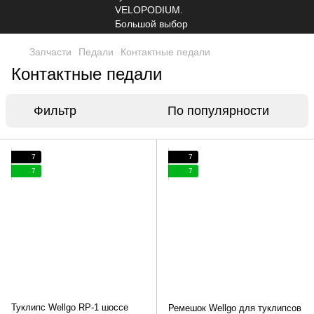
Запчасти
Педали
Контактные педали
Контактные педали
Фильтр
По популярности
7
7
7
7
Туклипс Wellgo RP-1 шоссе
Ремешок Wellgo для туклипсов