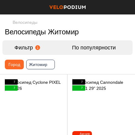
Велосипеды
Велосипеды Житомир
Фильтр
По популярности
1
Город
Житомир
7
7
7
7
Акция