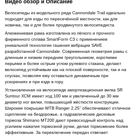
Видео обзор и Описание
Велосипеды из модельного ряда Cannondale Trail идеально
подходят для езды по пересечённой местности, как для
новичка, так и для более продвинутого велосипедиста.
Алюминиевая рама изготовлена из лёгкого и прочного
фирменного сплава SmartForm C3 с применением
уникальной технологии гашения вибрации SAVE
разработанной Cannondale. Современная геометрия рамы с
длинным и низким передним треугольником, короткими
перьями и более острым углом рулевого стакана, делают
велосипед устойчивым как на плоской поверхности, так и на
спусках, позволяя ему оставаться динамичным при
ускорениях и при езде в гору.
Установленная на велосипеде амортизационная вилка SR
Suntour XCM имеет ход 100 мм и увеличенный до 30 мм
диаметр ног вилки, повышающий жёсткости конструкции.
Широкие покрышки WTB Ranger 2,25’’ обеспечивают отличное
сцепление на бездорожье, а гидравлические дисковые
тормоза Shimano MT200 дают превосходный контроль над
усилием нажатия тормозной ручки, делая торможение более
эффективным. За переключение передач отвечает