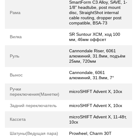
SmartForm C3 Alloy, SAVE, 1-
1/8" headtube, post mount
Рама
disc, StraightShot internal
cable routing, dropper post
compatible, BSA-73
SR Suntour XCM, ход 100
Вилка
мм, 46мм оффсет
Cannondale Riser, 6061
Руль
алюминий, 31.8мм, подъём
25мм, 720мм
Cannondale, 6061
Вынос
алюминий, 31.8мм, 7°
Ручки
microSHIFT Advent X, 10ск
переключения(Манетки)
Задний переключатель
microSHIFT Advent X, 10ск
microSHIFT Advent X, 11-48т,
Кассета
10ск
Шатуны(Ведущая пара)
Prowheel, Charm 30T