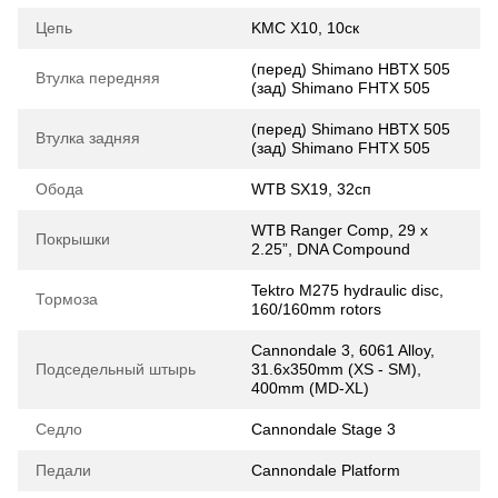
Цепь
KMC Х10, 10ск
(перед) Shimano HBTX 505
Втулка передняя
(зад) Shimano FHTX 505
(перед) Shimano HBTX 505
Втулка задняя
(зад) Shimano FHTX 505
Обода
WTB SX19, 32сп
WTB Ranger Comp, 29 x
Покрышки
2.25”, DNA Compound
Tektro M275 hydraulic disc,
Тормоза
160/160mm rotors
Cannondale 3, 6061 Alloy,
Подседельный штырь
31.6x350mm (XS - SM),
400mm (MD-XL)
Седло
Cannondale Stage 3
Педали
Cannondale Platform