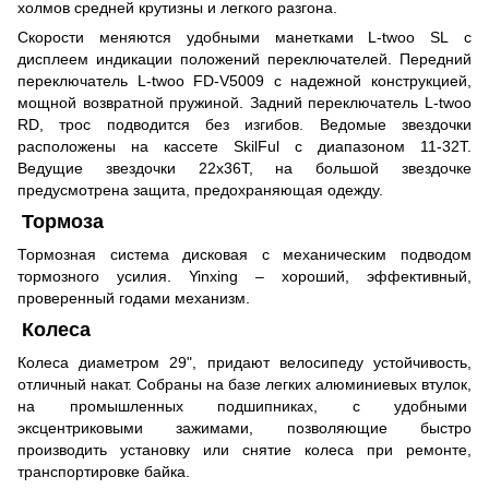
холмов средней крутизны и легкого разгона.
Скорости меняются удобными манетками L-twoo SL с
дисплеем индикации положений переключателей. Передний
переключатель L-twoo FD-V5009 с надежной конструкцией,
мощной возвратной пружиной. Задний переключатель L-twoo
RD, трос подводится без изгибов. Ведомые звездочки
расположены на кассете SkilFul
с диапазоном 11-32Т.
Ведущие звездочки 22х36Т, на большой звездочке
предусмотрена защита, предохраняющая одежду.
Тормоза
Тормозная система дисковая
с механическим подводом
тормозного усилия. Yinxing – хороший, эффективный,
проверенный годами механизм.
Колеса
Колеса диаметром 29", придают велосипеду устойчивость,
отличный накат. Собраны на базе легких алюминиевых втулок,
на промышленных подшипниках, с удобными
эксцентриковыми зажимами, позволяющие быстро
производить установку или снятие колеса при ремонте,
транспортировке байка.