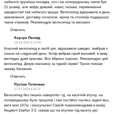
набагато зручніша посадка, хоч і на попередньому також був
21 розмір, але зефір довший, накат, гальма, перемикання
швидкостей теж набагато краще. Велосипед відправили в день
замовлення, доставку оплатили, крила та стопик(в подарунок)
також отримав. Рекомендую велосипед та магазин!
Ответить
Корзун Леонід
19.10.2024 в 13:49
Класний велосипед в своїй ціні, відправили швидко, завбрав з
пошти на слідуючий день. Колір вибрав сірий матовий, в живу
виглядає дуже красиво. Все зібрано хорошо. Рекомендую цей
велосипед. Дякую магазину за гідний сервіс! Трохи пізніше
закажу багажник
Ответить
Руслан Теличкан
17.07.2024 в 20:11
Велосипед без лишніх наворотів і тд, на касетній втулці, на
попередньому була трещітка і там постійно гнулась задня вісь,
вага моя 107кг, і консультант Сергій порекомендував в мому
бюджеті Zephyr 3.0, сказав що на втулках під касету цієї