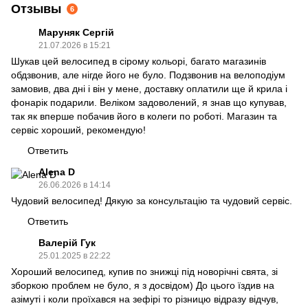
Отзывы
6
Маруняк Сергій
21.07.2026 в 15:21
Шукав цей велосипед в сірому кольорі, багато магазинів
обдзвонив, але нігде його не було. Подзвонив на велоподіум
замовив, два дні і він у мене, доставку оплатили ще й крила і
фонарік подарили. Веліком задоволений, я знав що купував,
так як вперше побачив його в колеги по роботі. Магазин та
сервіс хороший, рекомендую!
Ответить
Alena D
26.06.2026 в 14:14
Чудовий велосипед! Дякую за консультацію та чудовий сервіс.
Ответить
Валерій Гук
25.01.2025 в 22:22
Хороший велосипед, купив по знижці під новорічні свята, зі
зборкою проблем не було, я з досвідом) До цього їздив на
азімуті і коли проїхався на зефірі то різницю відразу відчув,