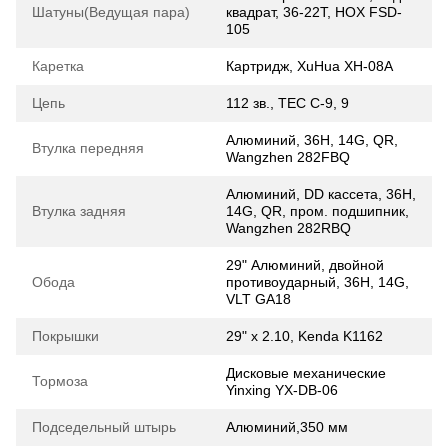
Шатуны(Ведущая пара)
квадрат, 36-22T, HOX FSD-
105
Каретка
Картридж, XuHua XH-08A
Цепь
112 зв., TEC C-9, 9
Алюминий, 36H, 14G, QR,
Втулка передняя
Wangzhen 282FBQ
Алюминий, DD кассета, 36H,
Втулка задняя
14G, QR, пром. подшипник,
Wangzhen 282RBQ
29" Алюминий, двойной
Обода
противоударный, 36H, 14G,
VLT GA18
Покрышки
29" x 2.10, Kenda K1162
Дисковые механические
Тормоза
Yinxing YX-DB-06
Подседельный штырь
Алюминий,350 мм