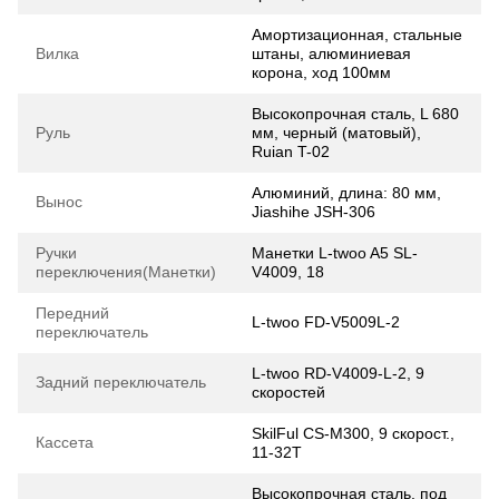
Амортизационная, cтальные
Вилка
штаны, алюминиевая
корона, ход 100мм
Высокопрочная сталь, L 680
Руль
мм, черный (матовый),
Ruian T-02
Алюминий, длина: 80 мм,
Вынос
Jiashihe JSH-306
Ручки
Манетки L-twoo A5 SL-
переключения(Манетки)
V4009, 18
Передний
L-twoo FD-V5009L-2
переключатель
L-twoo RD-V4009-L-2, 9
Задний переключатель
скоростей
SkilFul CS-M300, 9 скорост.,
Кассета
11-32Т
Высокопрочная сталь, под