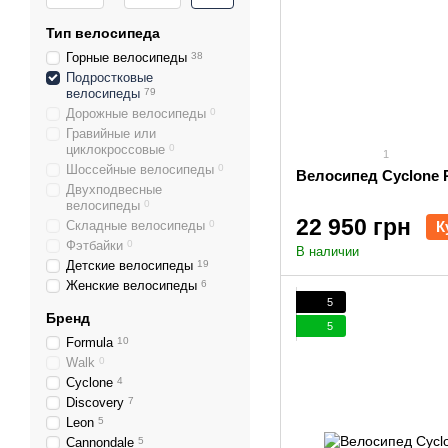
Тип велосипеда
Горные велосипеды
38
Подростковые
велосипеды
79
Дорожные велосипеды
0
Гравийные или
циклокроссовые
0
1
Шоссейные велосипеды
0
Велосипед Cyclone R
Двухподвесные
велосипеды
0
22 950 грн
Складные велосипеды
0
К
Фэтбайки
0
В наличии
Детские велосипеды
19
Женские велосипеды
6
5
Бренд
5
Formula
10
Walk
0
Cyclone
4
Discovery
7
Leon
5
Cannondale
5