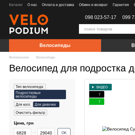
Перейти к основному контенту
Каталог
О нас
Оплата и доставка
Обмен и возврат
Гарантия
Договор Оферты
098 023-57-17
099 7
Велосипеды
В
Веломагазин
Велосипеды
Велосипед для подростка д
Тип велосипеда:
ВИДЕО
Подростковые
7
велосипеды
7
Для кого:
Для девочек
Очистить фильтр
Цена, грн
От Цена, грн
До Цена, грн
OK