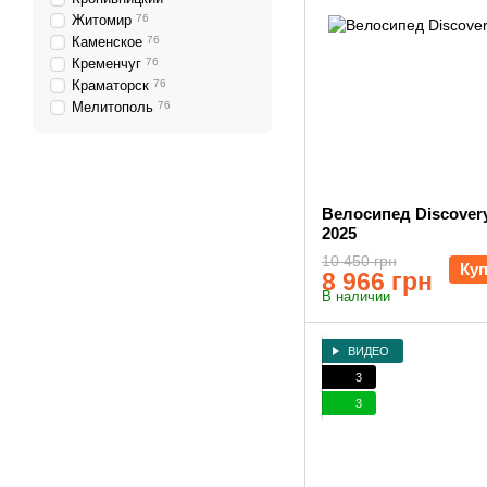
Житомир
76
Каменское
76
Кременчуг
76
Краматорск
76
Мелитополь
76
Велосипед Discover
2025
10 450 грн
Ку
8 966 грн
В наличии
ВИДЕО
3
3