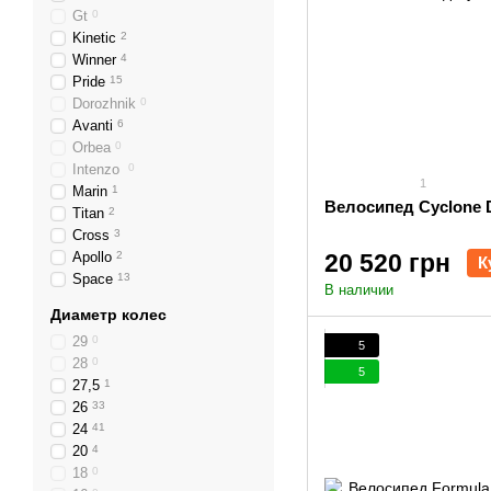
Gt
0
Kinetic
2
Winner
4
Pride
15
Dorozhnik
0
Avanti
6
Orbea
0
Intenzo
0
1
Marin
1
Велосипед Cyclone 
Titan
2
Cross
3
Apollo
2
20 520 грн
К
Space
13
В наличии
Диаметр колес
29
0
5
28
0
5
27,5
1
26
33
24
41
20
4
18
0