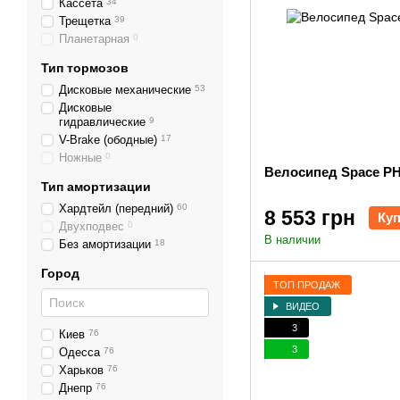
Кассета
34
Трещетка
39
Планетарная
0
Тип тормозов
Дисковые механические
53
Дисковые
гидравлические
9
V-Brake (ободные)
17
Ножные
0
Велосипед Space PH
Тип амортизации
Хардтейл (передний)
60
8 553 грн
Ку
Двухподвес
0
В наличии
Без амортизации
18
Город
ТОП ПРОДАЖ
ВИДЕО
3
Киев
76
3
Одесса
76
Харьков
76
Днепр
76