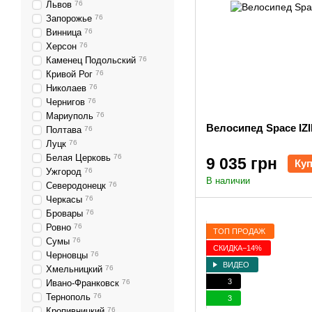
Львов
76
Запорожье
76
Винница
76
Херсон
76
Каменец Подольский
76
Кривой Рог
76
Николаев
76
Чернигов
76
Мариуполь
76
Велосипед Space IZI
Полтава
76
Луцк
76
Белая Церковь
76
9 035 грн
Ку
Ужгород
76
В наличии
Северодонецк
76
Черкасы
76
Бровары
76
Ровно
76
ТОП ПРОДАЖ
Сумы
76
СКИДКА−14%
Черновцы
76
ВИДЕО
Хмельницкий
76
3
Ивано-Франковск
76
Тернополь
76
3
Кропивницкий
76