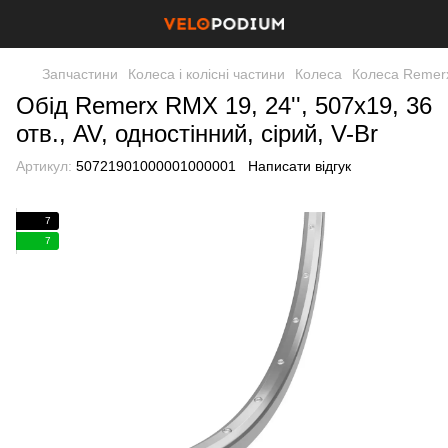
Запчастини
Колеса і колісні частини
Колеса
Колеса Remer
Обід Remerx RMX 19, 24'', 507x19, 36
отв., AV, одностінний, сірий, V-Br
Артикул:
50721901000001000001
Написати відгук
7
7