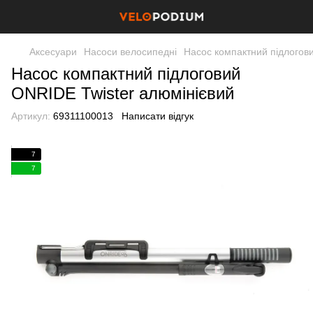
Аксесуари
Насоси велосипедні
Насос компактний підлогов
Насос компактний підлоговий
ONRIDE Twister алюмінієвий
Артикул:
69311100013
Написати відгук
7
7