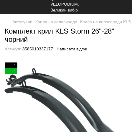
Аксесуари
Крила на велосипеди
Крила на велосипеди KLS
Комплект крил KLS Storm 26"-28"
чорний
Артикул:
8585019337177
Написати відгук
7
7