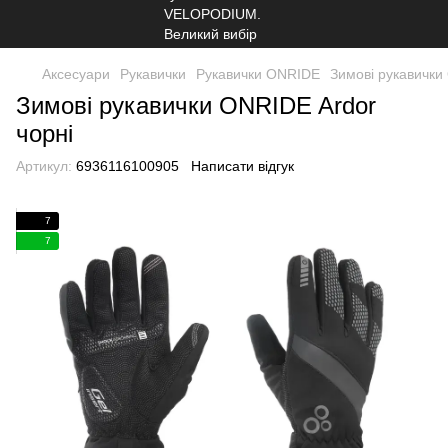
Аксесуари
Рукавички
Рукавички ONRIDE
Зимові рукавички
Зимові рукавички ONRIDE Ardor
чорні
Артикул:
6936116100905
Написати відгук
7
7