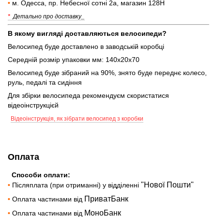
•
м. Одесса, пр. Небесної сотні 2а, магазин 128Н
*
Детально про доставку_
В якому вигляді доставляються велосипеди?
Велосипед буде доставлено в заводській коробці
Середній розмір упаковки мм: 140х20х70
Велосипед буде зібраний на 90%, знято буде переднє колесо,
руль, педалі та сидіння
Для збірки велосипеда рекомендуєм скористатися
відеоінструкцієй
Відеоінструкція, як зібрати велосипед з коробки
Оплата
Способи оплати:
"Нової Пошти"
•
Післяплата (при отриманні) у відділенні
ПриватБанк
•
Оплата частинами від
МоноБанк
•
Оплата частинами від