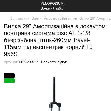
Запчастини
Вилки
Амортизаційні вилки
Вилка 29" Амортиза
Вилка 29" Амортизаційна з локаутом
повітряна система disc AL 1-1/8
безрізьбова шток-260мм travel-
115мм під ексцентрик чорний LJ
956S
Артикул:
FRK-29-517
Написати відгук
7
7