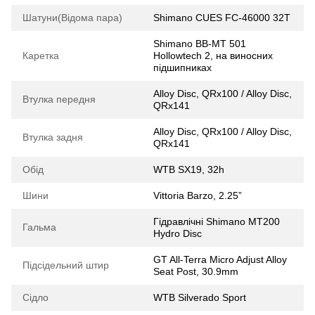
Шатуни(Відома пара)
Shimano CUES FC-46000 32T
Shimano BB-MT 501
Каретка
Hollowtech 2, на виносних
підшипниках
Alloy Disc, QRx100 / Alloy Disc,
Втулка передня
QRx141
Alloy Disc, QRx100 / Alloy Disc,
Втулка задня
QRx141
Обід
WTB SX19, 32h
Шини
Vittoria Barzo, 2.25”
Гідравлічні Shimano MT200
Гальма
Hydro Disc
GT All-Terra Micro Adjust Alloy
Підсідельний штир
Seat Post, 30.9mm
Сідло
WTB Silverado Sport