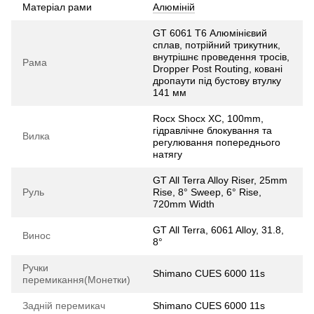
Матеріал рами
Алюміній
GT 6061 T6 Алюмінієвий
сплав, потрійний трикутник,
внутрішнє проведення тросів,
Рама
Dropper Post Routing, ковані
дропаути під бустову втулку
141 мм
Rocx Shocx XC, 100mm,
гідравлічне блокування та
Вилка
регулювання попереднього
натягу
GT All Terra Alloy Riser, 25mm
Руль
Rise, 8° Sweep, 6° Rise,
720mm Width
GT All Terra, 6061 Alloy, 31.8,
Винос
8°
Ручки
Shimano CUES 6000 11s
перемикання(Монетки)
Задній перемикач
Shimano CUES 6000 11s