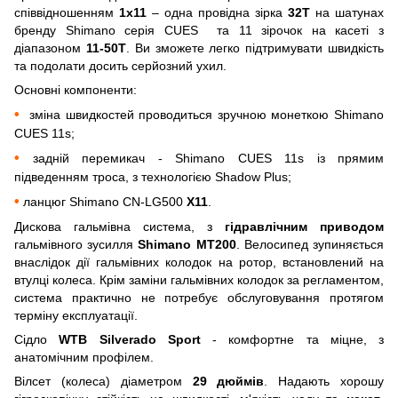
співвідношенням
1х11
– одна провідна зірка
32Т
на шатунах
бренду Shimano серія CUES та 11 зірочок на касеті з
діапазоном
11-50Т
. Ви зможете легко підтримувати швидкість
та подолати досить серйозний ухил.
Основні компоненти:
•
зміна швидкостей проводиться зручною монеткою Shimano
CUES 11s;
•
задній перемикач - Shimano CUES 11s із прямим
підведенням троса, з технологією Shadow Plus;
•
ланцюг Shimano CN-LG500
X11
.
Дискова гальмівна система, з
гідравлічним приводом
гальмівного зусилля
Shimano MT200
. Велосипед зупиняється
внаслідок дії гальмівних колодок на ротор, встановлений на
втулці колеса. Крім заміни гальмівних колодок за регламентом,
система практично не потребує обслуговування протягом
терміну експлуатації.
Сідло
WTB Silverado Sport
- комфортне та міцне, з
анатомічним профілем.
Вілсет (колеса) діаметром
29 дюймів
. Надають хорошу