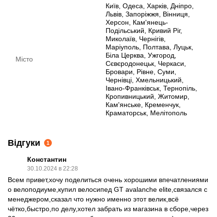
Київ, Одеса, Харків, Дніпро,
Львів, Запоріжжя, Вінниця,
Херсон, Кам'янець-
Подільський, Кривий Ріг,
Миколаїв, Чернігів,
Маріуполь, Полтава, Луцьк,
Біла Церква, Ужгород,
Місто
Сєвєродонецьк, Черкаси,
Бровари, Рівне, Суми,
Чернівці, Хмельницький,
Івано-Франківськ, Тернопіль,
Кропивницький, Житомир,
Кам'янське, Кременчук,
Краматорськ, Мелітополь
Відгуки
1
Константин
30.10.2024 в 22:28
Всем привет,хочу поделиться очень хорошими впечатлениями
о велоподиуме,купил велосипед GT avalanche elite,связался с
менеджером,сказал что нужно именно этот велик,всё
чётко,быстро,по делу,хотел забрать из магазина в сборе,через