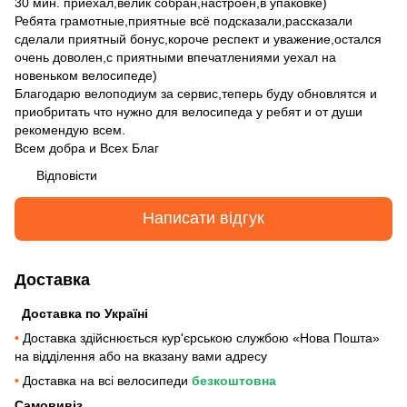
30 мин. приехал,велик собран,настроен,в упаковке)
Ребята грамотные,приятные всё подсказали,рассказали
сделали приятный бонус,короче респект и уважение,остался
очень доволен,с приятными впечатлениями уехал на
новеньком велосипеде)
Благодарю велоподиум за сервис,теперь буду обновлятся и
приобритать что нужно для велосипеда у ребят и от души
рекомендую всем.
Всем добра и Всех Благ
Відповісти
Написати відгук
Доставка
Доставка по Україні
•
Доставка здійснюється кур'єрською службою «Нова Пошта»
на відділення або на вказану вами адресу
•
Доставка на всі велосипеди
безкоштовна
Самовивіз