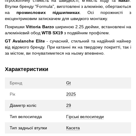
гігроскопічну стійкість на швидкості, м'якість ходу та
накат
.
Втулки бренду "Formula", виготовлені з алюмінію, обертаються
на
промислових підшипниках
. Осі порожнисті з
ексцентриковим затискачем для швидкого монтажу.
Покришки
Vittoria Barzo
шириною 2.25 дюйми, встановлені на
алюмінієвий обод
WTB SX19
з подвійним профілем.
GT Avalanche Elite
- сучасний, стильний та надійний найнер
від відомого бренду. При катанні як на твердому покритті, так і
за містом, ви почуватиметеся на ньому впевнено.
Характеристики
Бренд
Gt
Рік
2025
Діаметр коліс
29
Тип велосипеда
Гірські велосипеди
Тип задньої втулки
Касета