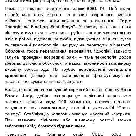
195 сантиметрів
). Передбачені кріплення для багажника.
Рама виготовлена з алюмінію марки
6061 T6
. Цей сплав
легкий, має гарну міцність на розрив, зварні шви високої
стійкості. Геометрія рами виконана за технологією
"Triple
Triangle w/ Floating Seat Stays"
. У такому разі задні пір'я
відразу стикуються з верхньою трубою - немає зварювальних
швів в районі підсідельної труби, підвищується міцність вузла
та загальний комфорт під час руху на перетнутій місцевості.
Оболонка троса перемикання передач та гідролінії заднього
гальма проведені всередині рами – така технологія добре
зберігає цілісність оболонок та надає лаконічності загальному
дизайну велосипеда. На трубах
передбачені спеціальні
кріплення
(бонки) для встановлення флягоутримувачів,
насоса, велосумки та інших аксесуарів.
Вилка, встановлена в конусний кермовий стакан, бренду
Rocx
Shocx Judy
, добре відпрацьовує нерівності дорожнього
покриття завдяки ходу
100
міліметрів, показує непогані
результати при аматорському катанні в дисципліні "Cross-
country". Стабілізацію коливань виконує масляний картридж.
При затяжних підйомах або швидкому розгоні можна
заблокувати хід, блокатор
гідравлічний
.
Трансмісія від Shimano серія CUES 6000 з