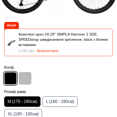
Акція
Комплект крил 24-29" SIMPLA Hammer 2 SDE,
SPEEDstrap швидкознімне кріплення, black з білими
вставками
1 251 грн
безкоштовно
Колір
Розмір рами
M (170 - 180см)
L (180 - 190см)
XL (185 - 195см)