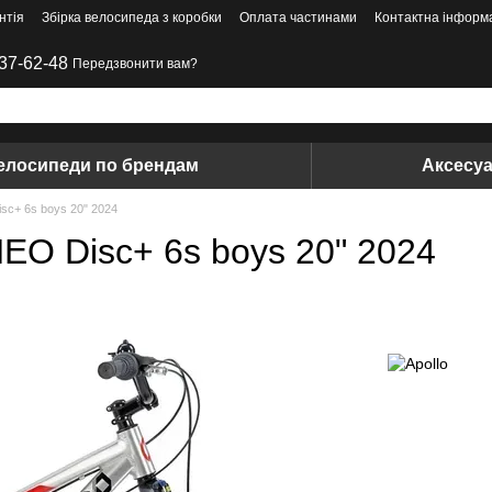
нтія
Збірка велосипеда з коробки
Оплата частинами
Контактна інформ
37-62-48
Передзвонити вам?
елосипеди по брендам
Аксесу
sc+ 6s boys 20" 2024
EO Disc+ 6s boys 20" 2024