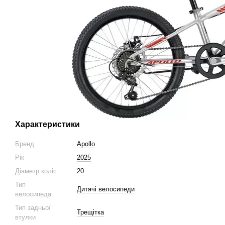
Характеристики
Бренд
Apollo
Рік
2025
Діаметр коліс
20
Тип
Дитячі велосипеди
велосипеда
Тип задньої
Трещітка
втулки