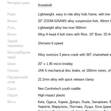
Матеріал рами
Алюміній
Рама
Lightweight, easy to ride alloy kids frame, with l
Вилка
20" ZOOM-525AMS alloy suspension fork, 40mm tr
Руль
Lightweight alloy low riser 560mm
Винос
Alloy A-head 4 bolt stem with Rise: 10° Bore: 25
Задній
Shimano 6 speed
перемикач
Шатуни(Відома
Alloy oversize 3 piece crank with 36T chainwheel 
пара)
Шини
20" x 1.95 micro knobby
Гальма
JAK-5 mechanical disc brake, w/ 160mm rotors, shor
Підсідельний
22.2mm alloy with quick release clamp
штир
Сідло
Neo Comfortech youth saddle
Педалі
High impact plastic
Місто
Київ, Одеса, Харків, Дніпро, Львів, Запоріжжя, 
Чернігів, Маріуполь, Полтава, Луцьк, Біла Цер