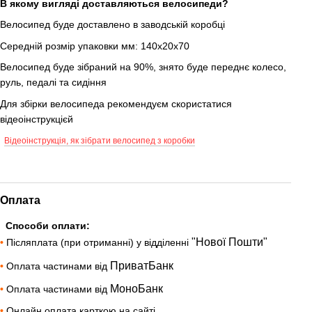
В якому вигляді доставляються велосипеди?
Велосипед буде доставлено в заводській коробці
Середній розмір упаковки мм: 140х20х70
Велосипед буде зібраний на 90%, знято буде переднє колесо,
руль, педалі та сидіння
Для збірки велосипеда рекомендуєм скористатися
відеоінструкцієй
Відеоінструкція, як зібрати велосипед з коробки
Оплата
Способи оплати:
"Нової Пошти"
•
Післяплата (при отриманні) у відділенні
ПриватБанк
•
Оплата частинами від
МоноБанк
•
Оплата частинами від
•
Онлайн оплата карткою на сайті