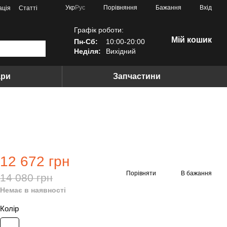
Порівняння
Укр
Рус
Бажання
Вхід
ація
Статті
Графік роботи:
Мій кошик
Пн-Сб:
10:00-20:00
Неділя:
Вихідний
ари
Запчастини
12 672 грн
Порівняти
В бажання
14 080 грн
Немає в наявності
Колір