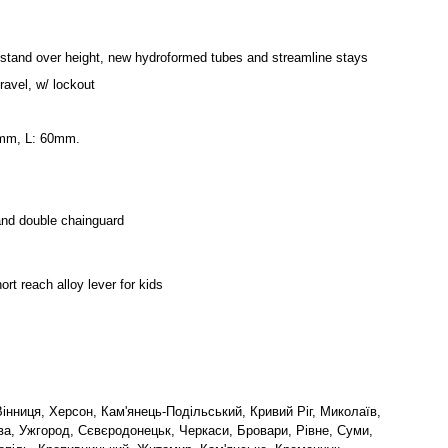
ow stand over height, new hydroformed tubes and streamline stays
avel, w/ lockout
.4mm, L: 60mm.
and double chainguard
t reach alloy lever for kids
Вінниця, Херсон, Кам'янець-Подільський, Кривий Ріг, Миколаїв,
ква, Ужгород, Сєвєродонецьк, Черкаси, Бровари, Рівне, Суми,