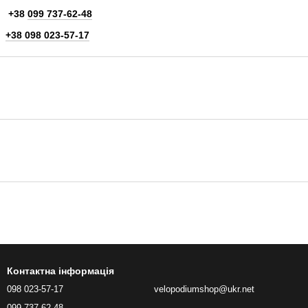
+38
099 737-62-48
+38 098 023-57-17
Контактна інформація
098 023-57-17
velopodiumshop@ukr.net
099 737-62-48