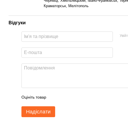
Чернівці, Хмельницький, Івано-Франківськ, Тер
Краматорськ, Мелітополь
Відгуки
Увій
Оцініть товар
Надіслати