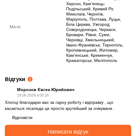
Херсон, Кам'янець-
Подільський, Кривий Ріг,
Миколаїв, Чернігів,
Маріуполь, Полтава, Луцьк,
Біла Церква, Ужгород,
Місто
Сєвєродонецьк, Черкаси,
Бровари, Рівне, Суми,
Чернівці, Хмельницький,
Івано-Франківськ, Тернопіль,
Кропивницький, Житомир,
Кам'янське, Кременчук,
Краматорськ, Мелітополь
Відгуки
1
Морозов Євген Юрийович
19.06.2026 в 00:16
Хлопці благодарю вас за гарну роботу і відправку , що
касаеться лісапеда це просто крутейший за очікуване .
Відповісти
Написати відгук