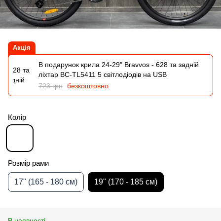
Акція
В подарунок крила 24-29" Bravvos - 628 та задній
ліхтар BC-TL5411 5 світлодіодів на USB
723 грн
безкоштовно
Колір
Розмір рами
17" (165 - 180 см)
19" (170 - 185 см)
В наявності