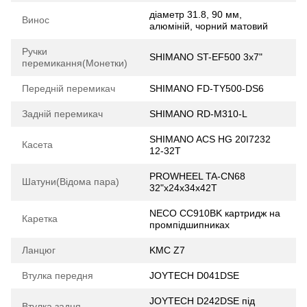
діаметр 31.8, 90 мм,
Винос
алюміній, чорний матовий
Ручки
SHIMANO ST-EF500 3x7"
перемикання(Монетки)
Передній перемикач
SHIMANO FD-TY500-DS6
Задній перемикач
SHIMANO RD-M310-L
SHIMANO ACS HG 20I7232
Касета
12-32Т
PROWHEEL TA-CN68
Шатуни(Відома пара)
32"x24x34x42T
NECO CC910BK картридж на
Каретка
промпідшипниках
Ланцюг
KMC Z7
Втулка передня
JOYTECH D041DSE
JOYTECH D242DSE під
Втулка задня