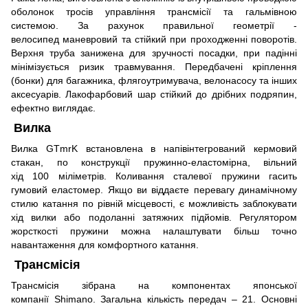
оболонок тросів управління трансмісії та гальмівною
системою. За рахунок правильної геометрії -
велосипед маневровий та стійкий при проходженні поворотів.
Верхня труба занижена для зручності посадки, при падінні
мінімізується ризик травмування. Передбачені кріплення
(бонки) для багажника, флягоутримувача, велонасосу та інших
аксесуарів. Лакофарбовий шар стійкий до дрібних подряпин,
ефектно виглядає.
Вилка
Вилка GTmrK встановлена в напівінтегрований кермовий
стакан, по конструкції пружинно-еластомірна, вільний
хід 100
міліметрів. Коливання сталевої пружини гасить
гумовий еластомер. Якщо ви віддаєте перевагу динамічному
стилю катання по рівній місцевості, є можливість заблокувати
хід вилки або подоланні затяжних підйомів. Регулятором
жорсткості пружини можна налаштувати більш точно
навантаження для комфортного катання.
Трансмісія
Трансмісія зібрана на компонентах японської
компанії Shimano. Загальна кількість передач – 21. Основні