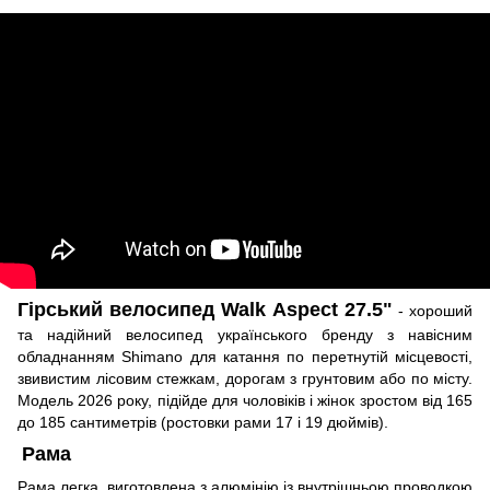
Гірський велосипед Walk Aspect 27.5"
- хороший
та надійний велосипед українського бренду з навісним
обладнанням Shimano
для катання по перетнутій місцевості,
звивистим лісовим стежкам, дорогам з грунтовим або по місту.
Модель 2026 року, підійде для чоловіків і жінок зростом від 165
до 185 сантиметрів (ростовки рами 17 і 19 дюймів).
Рама
Рама легка, виготовлена з алюмінію із внутрішньою проводкою