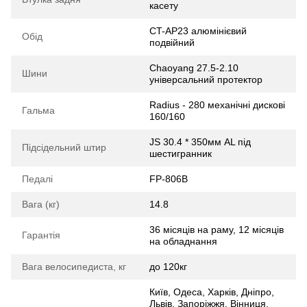
касету
CT-AP23 алюмінієвий
Обід
подвійний
Chaoyang 27.5-2.10
Шини
універсальний протектор
Radius - 280 механічні дискові
Гальма
160/160
JS 30.4 * 350мм AL під
Підсідельний штир
шестигранник
Педалі
FP-806B
Вага (кг)
14.8
36 місяців на раму, 12 місяців
Гарантія
на обладнання
Вага велосипедиста, кг
до 120кг
Київ, Одеса, Харків, Дніпро,
Львів, Запоріжжя, Вінниця,