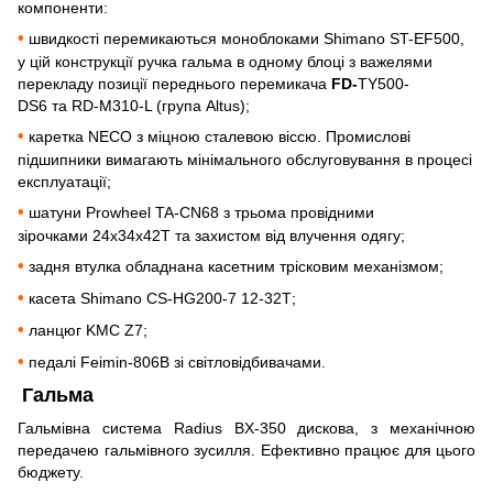
компоненти:
•
швидкості перемикаються моноблоками Shimano ST-EF500,
у цій конструкції ручка гальма в одному блоці з важелями
перекладу позиції переднього перемикача
FD-
TY500-
DS6 та RD-M310-L (група Altus);
•
каретка NECO з міцною сталевою віссю. Промислові
підшипники вимагають мінімального обслуговування в процесі
експлуатації;
•
шатуни Prowheel TA-CN68 з трьома провідними
зірочками 24x34x42T та захистом від влучення одягу;
•
задня втулка обладнана касетним трісковим механізмом;
•
касета Shimano CS-HG200-7 12-32Т;
•
ланцюг KMC Z7;
•
педалі Feimin-806B зі світловідбивачами.
Гальма
Гальмівна система Radius BX-350 дискова, з механічною
передачею гальмівного зусилля. Ефективно працює для цього
бюджету.