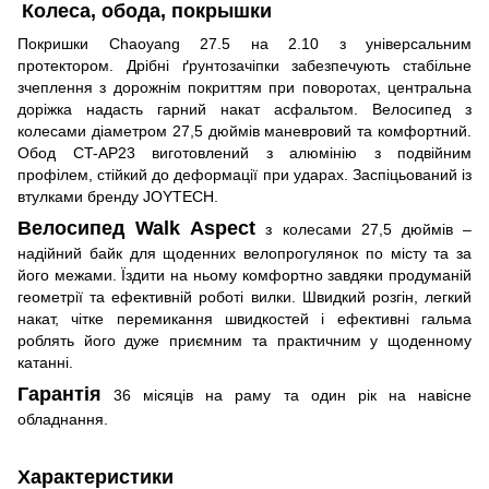
Колеса, обода, покрышки
Покришки Chaoyang 27.5 на 2.10 з універсальним
протектором. Дрібні ґрунтозачіпки забезпечують стабільне
зчеплення з дорожнім покриттям при поворотах, центральна
доріжка надасть гарний накат асфальтом. Велосипед з
колесами діаметром 27,5 дюймів маневровий та комфортний.
Обод CT-AP23 виготовлений з алюмінію з подвійним
профілем, стійкий
до деформації при ударах. Заспіцьований із
втулками бренду JOYTECH.
Велосипед Walk Aspect
з колесами 27,5 дюймів –
надійний байк для щоденних велопрогулянок по місту та за
його межами. Їздити на ньому комфортно завдяки продуманій
геометрії та ефективній роботі вилки. Швидкий розгін, легкий
накат, чітке перемикання швидкостей і ефективні гальма
роблять його дуже приємним та практичним у щоденному
катанні.
Гарантія
36 місяців на раму та один рік на навісне
обладнання.
Характеристики