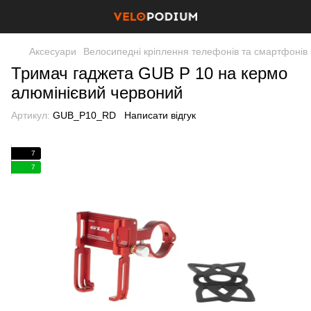
Аксесуари
Велосипедні кріплення телефонів та смартфонів
Тримач гаджета GUB P 10 на кермо
алюмінієвий червоний
Артикул:
GUB_P10_RD
Написати відгук
7
7