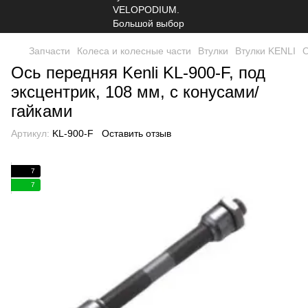
Запчасти
Колеса и колесные части
Втулки
Втулки KENLI
О
Ось передняя Kenli KL-900-F, под
эксцентрик, 108 мм, с конусами/
гайками
Артикул:
KL-900-F
Оставить отзыв
7
7