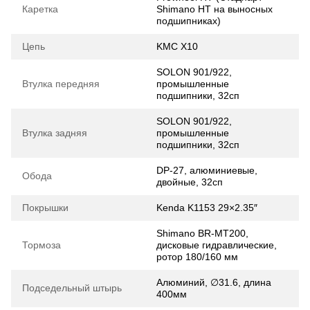
Каретка
Shimano HT на выносных
подшипниках)
Цепь
KMC Х10
SOLON 901/922,
Втулка передняя
промышленные
подшипники, 32сп
SOLON 901/922,
Втулка задняя
промышленные
подшипники, 32сп
DP-27, алюминиевые,
Обода
двойные, 32сп
Покрышки
Kenda K1153 29×2.35″
Shimano BR-MT200,
Тормоза
дисковые гидравлические,
ротор 180/160 мм
Алюминий, ∅31.6, длина
Подседельный штырь
400мм