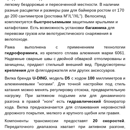
легкому бездорожью и пересеченной местности. В наличии
разные расцветки и размеры рам для байкеров ростом от 170
до 200 сантиметров (ростовка M"/L"/XL"). Велосипед
комплектуется
быстросъемными
защитными крыльями и
катафотами. Есть возможность установки
багажника
для
перевозки грузов или велотуристического снаряжения в
велопоходе.
Рама выполнена с применением технологии
гидроформинга
, из крепкого сплава алюминия марки 6061.
Надежные сварные швы с двойной обваркой отполированы и
зачищены, придают стильный внешний вид. Предусмотрены
крепления
для флягодержателя или других аксессуаров.
Вилка бренда
U-DING
, модель
D5
с ходом
100
миллиметров и
алюминиевыми "ногами". Для точной настройки под стиль
катания можно менять регулировку отскока, предварительную
нагрузку. При затяжном подъеме или для динамичного
разгона в правой "ноге" есть
гидравлический
блокиратор
хода. Вилка предназначается для сглаживания неровностей
дорожного покрытия, мелкого и крупного щебня или гравия.
Компоненты трансмиссии предоставят
20 скоростей
.
Передаточного диапазона хватает при активном разгоне,