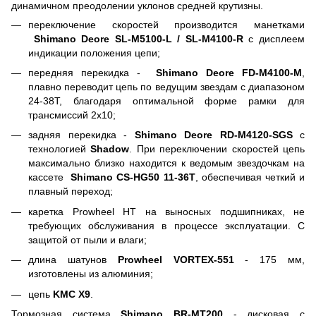
динамичном преодолении уклонов средней крутизны.
переключение скоростей производится манетками
Shimano Deore SL-M5100-L / SL-M4100-R
с дисплеем
индикации положения цепи;
передняя перекидка -
Shimano Deore FD-M4100-M
,
плавно переводит цепь по ведущим звездам с диапазоном
24-38Т, благодаря оптимальной форме рамки для
трансмиссий 2х10;
задняя перекидка -
Shimano Deore RD-M4120-SGS
с
технологией
Shadow
. При переключении скоростей цепь
максимально близко находится к ведомым звездочкам на
кассете
Shimano CS-HG50 11-36T
, обеспечивая четкий и
плавный переход;
каретка Prowheel HT на выносных подшипниках, не
требующих обслуживания в процессе эксплуатации. С
защитой от пыли и влаги;
длина шатунов
Prowheel VORTEX-551
- 175 мм,
изготовлены из алюминия;
цепь
KMC Х9
.
Тормозная система
Shimano BR-MT200
- дисковая с