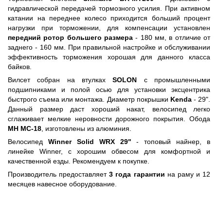
гидравлической передачей тормозного усилия. При активном
катании на переднее колесо приходится больший процент
нагрузки при торможении, для компенсации установлен
передний ротор большего размера
- 180 мм, в отличие от
заднего - 160 мм. При правильной настройке и обслуживании
эффективность торможения хорошая для данного класса
байков.
Вилсет собран на втулках
SOLON
с промышленными
подшипниками и полой осью для установки эксцентрика
быстрого съема или монтажа. Диаметр покрышки
Kenda
- 29".
Данный размер даст хороший накат, велосипед легко
сглаживает мелкие неровности дорожного покрытия. Обода
MH MC-18
, изготовлены из алюминия.
Велосипед
Winner Solid WRX 29"
- топовый найнер, в
линейке Winner, с хорошим обвесом для комфортной и
качественной езды. Рекомендуем к покупке.
Производитель предоставляет
3 года гарантии
на раму и 12
месяцев навесное оборудование.