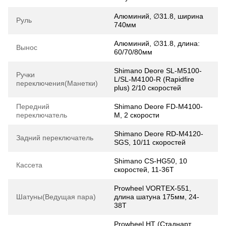
Алюминий, ∅31.8, ширина
Руль
740мм
Алюминий, ∅31.8, длина:
Вынос
60/70/80мм
Shimano Deore SL-M5100-
Ручки
L/SL-M4100-R (Rapidfire
переключения(Манетки)
plus) 2/10 скоростей
Передний
Shimano Deore FD-M4100-
переключатель
M, 2 скорости
Shimano Deore RD-M4120-
Задний переключатель
SGS, 10/11 скоростей
Shimano CS-HG50, 10
Кассета
скоростей, 11-36T
Prowheel VORTEX-551,
Шатуны(Ведущая пара)
длина шатуна 175мм, 24-
38Т
Prowheel HT (Стаднарт