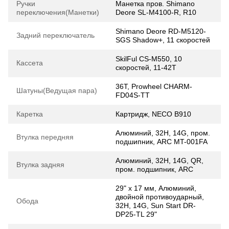
Ручки
Манетка пров. Shimano
переключения(Манетки)
Deore SL-M4100-R, R10
Shimano Deore RD-M5120-
Задний переключатель
SGS Shadow+, 11 скоростей
SkilFul CS-M550, 10
Кассета
скоростей, 11-42Т
36T, Prowheel CHARM-
Шатуны(Ведущая пара)
FD04S-TT
Каретка
Картридж, NECO B910
Алюминий, 32H, 14G, пром.
Втулка передняя
подшипник, ARC MT-001FA
Алюминий, 32H, 14G, QR,
Втулка задняя
пром. подшипник, ARC
29" х 17 мм, Алюминий,
двойной противоударный,
Обода
32H, 14G, Sun Start DR-
DP25-TL 29"