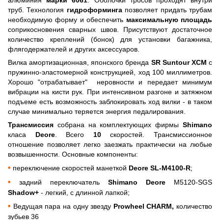
труб. Технология
гидроформинга
позволяет придать трубам
необходимую форму и обеспечить
максимальную площадь
соприкосновения сварных швов. Присутствуют достаточное
количество креплений (бонок) для установки багажника,
флягодержателей и других аксессуаров.
Вилка амортизационная, японского бренда
SR Suntour XCM
с
пружинно-эластомерной конструкцией, ход 100 миллиметров.
Хорошо "отрабатывает" неровности и передает минимум
вибрации на кисти рук. При интенсивном разгоне и затяжном
подъеме есть возможность заблокировать ход вилки - в таком
случае минимально теряется энергия педалирования.
Трансмиссия
собрана на комплектующих фирмы
Shimano
класа
Deore
. Всего
10
скоростей. Трансмиссионное
отношение позволяет легко заезжать практически на любые
возвышенности. Основные компоненты:
•
переключение скоростей манеткой
Deore SL-M4100-R
;
•
задний переключатель
Shimano Deore
M5120-SGS
Shadow+
- легкий, с длинной лапкой;
•
Ведущая пара на одну звезду
Prowheel CHARM,
количество
зубьев 36