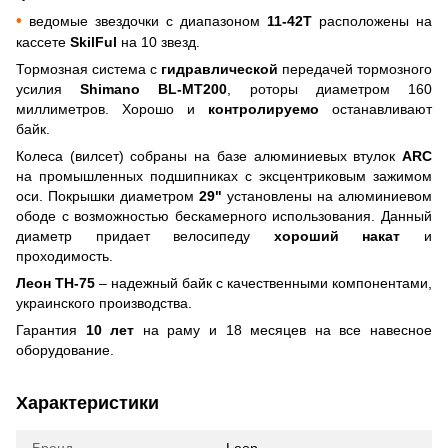
•
ведомые звездочки с диапазоном
11-42Т
расположены на
кассете
SkilFul
на 10 звезд.
Тормозная система с
гидравлической
передачей тормозного
усилия
Shimano BL-MT200
, роторы диаметром 160
миллиметров. Хорошо и
контролируемо
останавливают
байк.
Колеса (вилсет) собраны на базе алюминиевых втулок
ARC
на промышленных подшипниках
с эксцентриковым зажимом
оси. Покрышки диаметром
29"
установлены на алюминиевом
ободе с возможностью бескамерного использования. Данный
диаметр придает велосипеду
хороший накат
и
проходимость.
Леон ТН-75
– надежный байк с качественными компонентами,
украинского производства.
Гарантия
10 лет
на раму и 18 месяцев на все навесное
оборудование.
Характеристики
Бренд
Leon