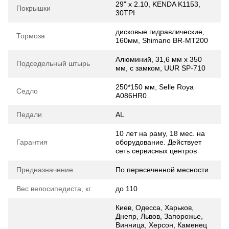
29" x 2.10, KENDA K1153,
Покрышки
30TPI
дисковые гидравлические,
Тормоза
160мм, Shimano BR-MT200
Алюминий, 31,6 мм х 350
Подседельный штырь
мм, с замком, UUR SP-710
250*150 мм, Selle Roya
Седло
A086HR0
Педали
AL
10 лет на раму, 18 мес. на
Гарантия
оборудование. Действует
сеть сервисных центров
Предназначение
По пересеченной месности
Вес велосипедиста, кг
до 110
Киев, Одесса, Харьков,
Днепр, Львов, Запорожье,
Винница, Херсон, Каменец