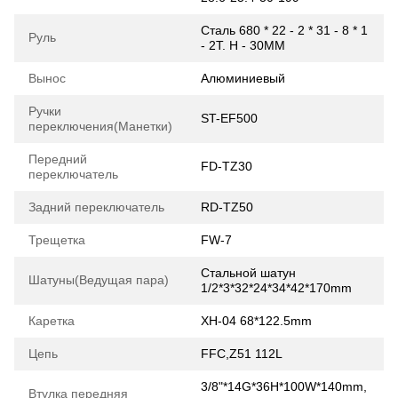
Сталь 680 * 22 - 2 * 31 - 8 * 1
Руль
- 2T. H - 30MM
Вынос
Алюминиевый
Ручки
ST-EF500
переключения(Манетки)
Передний
FD-TZ30
переключатель
Задний переключатель
RD-TZ50
Трещетка
FW-7
Стальной шатун
Шатуны(Ведущая пара)
1/2*3*32*24*34*42*170mm
Каретка
XH-04 68*122.5mm
Цепь
FFC,Z51 112L
3/8"*14G*36H*100W*140mm,
Втулка передняя