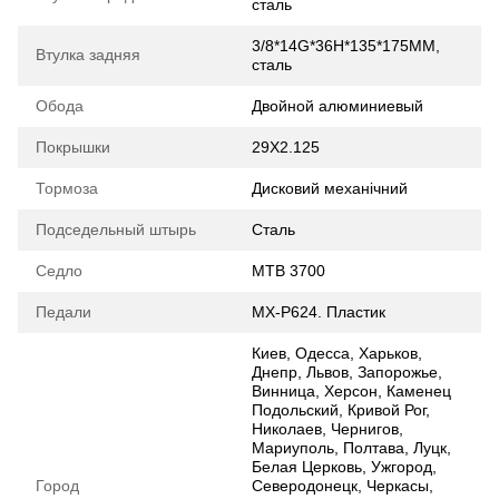
сталь
3/8*14G*36H*135*175MM,
Втулка задняя
сталь
Обода
Двойной алюминиевый
Покрышки
29X2.125
Тормоза
Дисковий механічний
Подседельный штырь
Сталь
Седло
MTB 3700
Педали
MX-P624. Пластик
Киев, Одесса, Харьков,
Днепр, Львов, Запорожье,
Винница, Херсон, Каменец
Подольский, Кривой Рог,
Николаев, Чернигов,
Мариуполь, Полтава, Луцк,
Белая Церковь, Ужгород,
Город
Северодонецк, Черкасы,