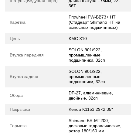
Шатуны(Ведущая пара)
длина шатуна 175мм, 22-
36Т
Prowheel PW-BB73+ HT
Каретка
(Стаднарт Shimano HT на
выносных подшипниках)
Цепь
KMC Х10
SOLON 901/922,
Втулка передняя
промышленные
подшипники, 32сп
SOLON 901/922,
Втулка задняя
промышленные
подшипники, 32сп
DP-27, алюминиевые,
Обода
двойные, 32сп
Покрышки
Kenda K1153 29×2.35″
Shimano BR-MT200,
Тормоза
дисковые гидравлические,
ротор 180/160 мм