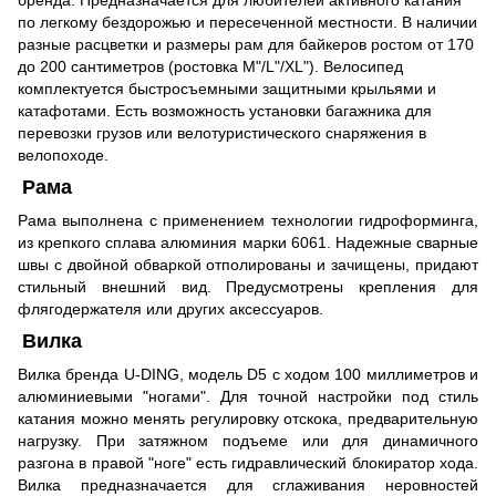
по легкому бездорожью и пересеченной местности. В наличии
разные расцветки и размеры рам для байкеров ростом от 170
до 200 сантиметров (ростовка M"/L"/XL"). Велосипед
комплектуется быстросъемными защитными крыльями и
катафотами. Есть возможность установки багажника
для
перевозки грузов или велотуристического снаряжения в
велопоходе.
Рама
Рама выполнена с применением технологии гидроформинга,
из крепкого сплава алюминия марки 6061. Надежные сварные
швы с двойной обваркой отполированы и зачищены, придают
стильный внешний вид. Предусмотрены крепления
для
флягодержателя или других аксессуаров.
Вилка
Вилка бренда U-DING, модель D5
с ходом 100
миллиметров и
алюминиевыми "ногами". Для точной настройки под стиль
катания можно менять регулировку отскока, предварительную
нагрузку. При затяжном подъеме или для динамичного
разгона в правой "ноге" есть гидравлический
блокиратор хода.
Вилка предназначается для сглаживания неровностей