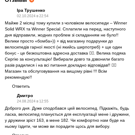
Іра Трушенко
02.10.2024 в 22:54
Майже 2 місяці тому купили з чоловіком велосипеди – Winner
Solid WRX та Winner Special. Сплатили на перед, наступного
дня відправили, жодних проблем зі складанням не було!!
Велики просто «бомба»)) + від магазину подарунки до
велосипедів гарної якості (ні якийсь ширпотреб) + ще один
бонус - це безкоштовна адресна доставка 👍🏻. Велика подяка
Сергію за консультацію! Вибирали довго та дзвонили багато
разів радилися і на всі питання докладно відповідав!! 👍🏻
Магазин та обслуговування на вищому рівні !!! Всім
рекомендую!!
Ответить
Дмитро
24.08.2024 в 12:55
Доброго дня. Дуже сподобався цей велосипед. Підкажіть, будь
ласка, велосипед планується для експлуатації мене і дружини,
у дружини зріст 163, в мене 182. Чи комфортно нам буде на
ньому їздити, чи може ви порадите щось для вибору.