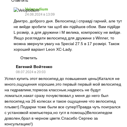
Ответить
Velopodium
24.08.2024 в 13:09
Дмитро, доброго дня. Велосипед і справді гарний, але тут
не вийде зробити так щоб він підійшов обом. Вам підійде
L розмір, а для дружини і M велика, компромісу не вийде.
Якщо розглядати велосипед для дружини з Winner, то
можна звернути увагу на Special 27.5 в 17 розмірі. Також
хороший варіант Leon XC-Lady.
Ответить
Евгений Войтенко
08.07.2024 в 20:03
Успел купить этот велосипед до повышения цены)Катался не
много,ощущения хорошие,это первый первый мой велосипед
на гидравлике,тормоза классные,надеюсь не будут
ломаться,накат сразу почувствовал,у меня до него был
велосипед на 26 колесах и такое ощущение что велосипед
плывет).Подарки тоже были все супер!Правда чуть поигрался
с установкой компьютера,но гугл в помощь)Велосипедом
доволен,брал в черном цвете.Спасибо Сергею за
консультацию!)