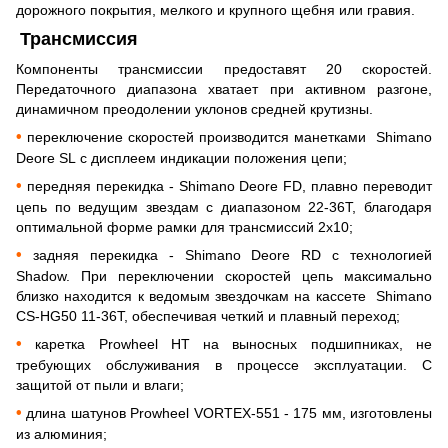
дорожного покрытия, мелкого и крупного щебня или гравия.
Трансмиссия
Компоненты трансмиссии предоставят 20 скоростей.
Передаточного диапазона хватает при активном разгоне,
динамичном преодолении уклонов средней крутизны.
•
переключение скоростей производится манетками
Shimano
Deore SL с дисплеем индикации положения цепи;
•
передняя перекидка - Shimano Deore FD, плавно переводит
цепь по ведущим звездам с диапазоном 22-36Т, благодаря
оптимальной форме рамки для трансмиссий 2х10;
•
задняя перекидка - Shimano Deore RD с технологией
Shadow. При переключении скоростей цепь максимально
близко находится к ведомым звездочкам на кассете
Shimano
CS-HG50 11-36T, обеспечивая четкий и плавный переход;
•
каретка Prowheel HT на выносных подшипниках, не
требующих обслуживания в процессе эксплуатации. С
защитой от пыли и влаги;
•
длина шатунов Prowheel VORTEX-551 - 175 мм, изготовлены
из алюминия;