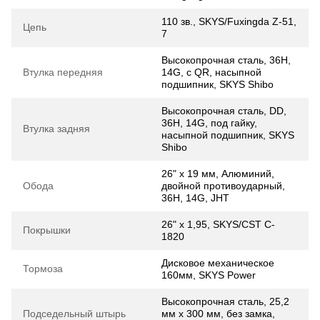
110 зв., SKYS/Fuxingda Z-51,
Цепь
7
Высокопрочная сталь, 36H,
Втулка передняя
14G, с QR, насыпной
подшипник, SKYS Shibo
Высокопрочная сталь, DD,
36H, 14G, под гайку,
Втулка задняя
насыпной подшипник, SKYS
Shibo
26" х 19 мм, Алюминий,
Обода
двойной противоударный,
36H, 14G, JHT
26" x 1,95, SKYS/CST C-
Покрышки
1820
Дисковое механическое
Тормоза
160мм, SKYS Power
Высокопрочная сталь, 25,2
Подседельный штырь
мм х 300 мм, без замка,