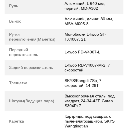
Алюминий, L 640 мм,
Руль
черный, MD-А302
Алюминий, длина: 80 мм,
Вынос
MSA-M005-8
Ручки
Моноблоки L-twoo ST-
переключения(Манетки)
TX4007, 21
Передний
L-twoo FD-V4007-L
переключатель
L-twoo RD-V4007-M-2, 7
Задний переключатель
скоростей
SKYS/Kangdi 7Sp, 7
Трещетка
скоростей, 14-28Т
Высокопрочная сталь, под
Шатуны(Ведущая пара)
квадрат, 24-34-42T, Gaten
S304P+7
Картридж, под квадрат, с
Каретка
пыле-влагозащитой, SKYS
Wangtingtian