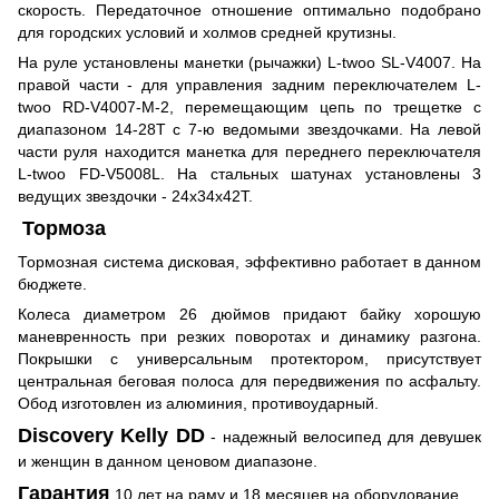
скорость. Передаточное отношение оптимально подобрано
для городских условий и холмов средней крутизны.
На руле установлены манетки (рычажки) L-twoo
SL-V4007. На
правой части - для управления задним переключателем L-
twoo
RD-V4007-M-2, перемещающим цепь по трещетке с
диапазоном 14-28Т с 7-ю ведомыми звездочками. На левой
части руля находится манетка для переднего переключателя
L-twoo
FD-V5008L. На стальных шатунах установлены 3
ведущих звездочки - 24х34х42Т.
Тормоза
Тормозная система дисковая, эффективно работает в данном
бюджете.
Колеса диаметром 26 дюймов придают байку хорошую
маневренность при резких поворотах и динамику разгона.
Покрышки с универсальным протектором, присутствует
центральная беговая полоса для передвижения по асфальту.
Обод изготовлен из алюминия, противоударный.
Discovery Kelly DD
- надежный велосипед для девушек
и женщин в данном ценовом диапазоне.
Гарантия
10 лет на раму и 18 месяцев на оборудование.