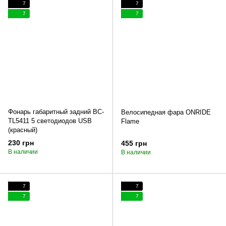
7
7
7
7
Фонарь габаритный задний BC-
Велосипедная фара ONRIDE
TL5411 5 светодиодов USB
Flame
(красный)
230 грн
455 грн
В наличии
В наличии
7
7
7
7