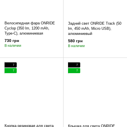
Велосипедная фара ONRIDE
Задний свет ONRIDE Track (50
Cyclop (350 lm, 1200 mAh,
lm, 450 mAh, Micro USB),
Type-C), алюминиевая
алюминиевый
730 грн
580 грн
В наличии
В наличии
7
7
7
7
Кнопка резиновая для света
Крышка для света ONRIDE