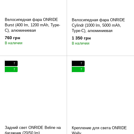
Велосипедная фара ONRIDE
Велосипедная фара ONRIDE
Burst (400 lm, 1200 mAh, Type-
Cylindr (1000 lm, 5000 mAh,
C), алюминиевая
Type-C), алюминиевая
760 грн
1 350 грн
В наличии
В наличии
7
7
7
7
Задний свет ONRIDE Beline на
Крепление для света ONRIDE
багажник (20/50 lm)
Wally