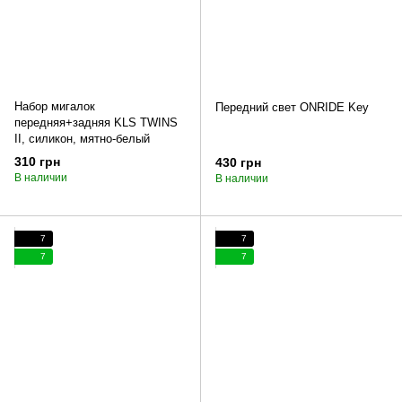
Набор мигалок
Передний свет ONRIDE Key
передняя+задняя KLS TWINS
II, силикон, мятно-белый
310 грн
430 грн
В наличии
В наличии
7
7
7
7