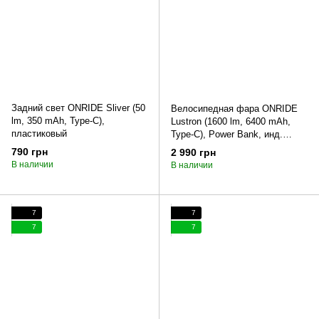
Задний свет ONRIDE Sliver (50
Велосипедная фара ONRIDE
lm, 350 mAh, Type-C),
Lustron (1600 lm, 6400 mAh,
пластиковый
Type-C), Power Bank, инд.
заряда, алюминиевая
790 грн
2 990 грн
В наличии
В наличии
7
7
7
7