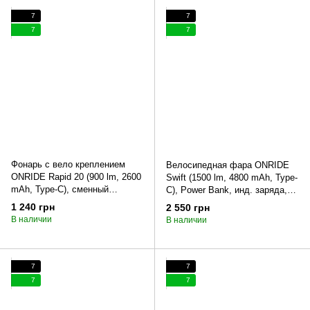
7
7
7
7
Фонарь с вело креплением
Велосипедная фара ONRIDE
ONRIDE Rapid 20 (900 lm, 2600
Swift (1500 lm, 4800 mAh, Type-
mAh, Type-C), сменный
C), Power Bank, инд. заряда,
аккумулятор, алюминиевый
алюминиевая
1 240 грн
2 550 грн
В наличии
В наличии
7
7
7
7