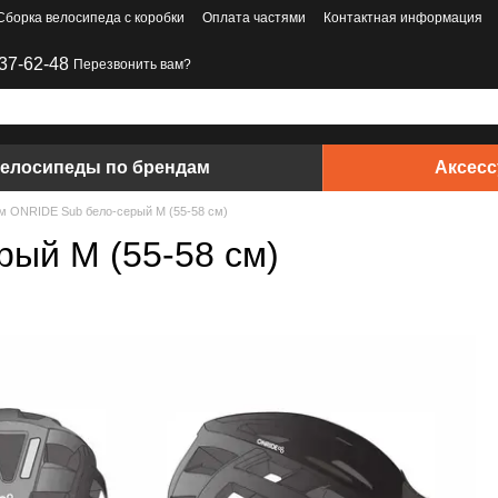
Сборка велосипеда с коробки
Оплата частями
Контактная информация
37-62-48
Перезвонить вам?
елосипеды по брендам
Аксес
 ONRIDE Sub бело-серый M (55-58 см)
ый M (55-58 см)