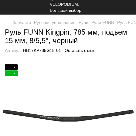
Запчасти
Рулевое управление
Рули
Рули FUNN
Руль FUN
Руль FUNN Kingpin, 785 мм, подъем
15 мм, 8/5,5°, черный
Артикул:
HB17KP785G15-01
Оставить отзыв
7
7