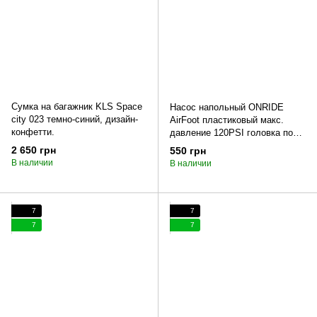
Сумка на багажник KLS Space
Насос напольный ONRIDE
city 023 темно-синий, дизайн-
AirFoot пластиковый макс.
конфетти.
давление 120PSI головка под
FV/AV
2 650 грн
550 грн
В наличии
В наличии
7
7
7
7