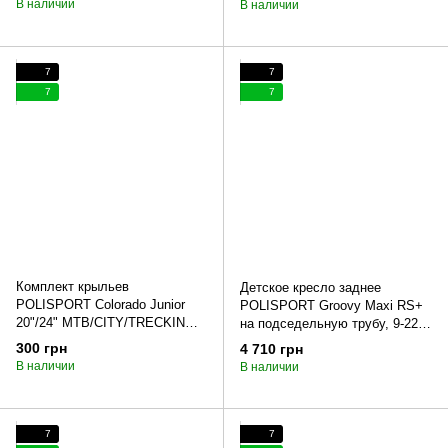
В наличии
В наличии
7
7
7
7
Комплект крыльев
Детское кресло заднее
POLISPORT Colorado Junior
POLISPORT Groovy Maxi RS+
20"/24" MTB/CITY/TRECKING
на подседельную трубу, 9-22
черный
кг, черное
300 грн
4 710 грн
В наличии
В наличии
7
7