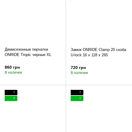
Демисезонные перчатки
Замок ONRIDE Сlamp 20 скоба
ONRIDE Tropic черные XL
U-lock 16 х 118 х 265
860 грн
720 грн
В наличии
В наличии
7
7
7
7