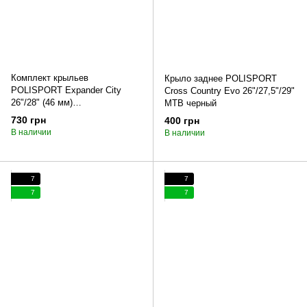
Комплект крыльев
Крыло заднее POLISPORT
POLISPORT Expander City
Cross Country Evo 26"/27,5"/29"
26"/28" (46 мм)
MTB черный
MTB/CITY/TRECKING черный
730 грн
400 грн
В наличии
В наличии
7
7
7
7