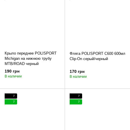
Крыло переднее POLISPORT
Фляга POLISPORT C600 600мл
Michigan на нижнюю трубу
Clip-On серый/черный
MTB/ROAD черный
190 грн
170 грн
В наличии
В наличии
7
7
7
7