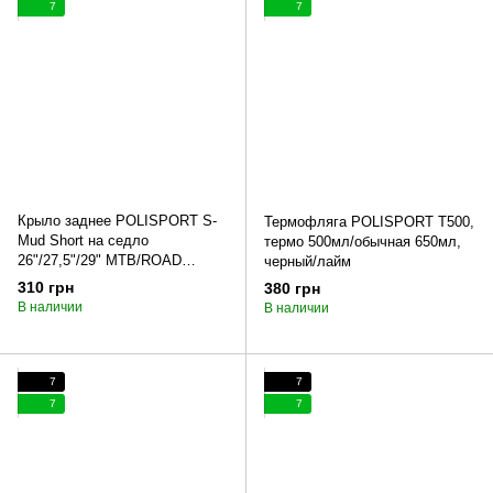
7
7
Крыло заднее POLISPORT S-
Термофляга POLISPORT T500,
Mud Short на седло
термо 500мл/обычная 650мл,
26"/27,5"/29" MTB/ROAD
черный/лайм
черный
310 грн
380 грн
В наличии
В наличии
7
7
7
7