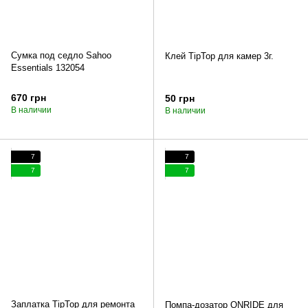
Сумка под седло Sahoo
Клей TipTop для камер 3г.
Essentials 132054
670 грн
50 грн
В наличии
В наличии
7
7
7
7
Заплатка TipTop для ремонта
Помпа-дозатор ONRIDE для