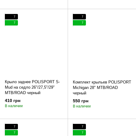
7
7
7
7
Крыло заднее POLISPORT S-
Комплект крыльев POLISPORT
Mud на седло 26"/27,5"/29"
Michigan 28" MTB/ROAD
MTB/ROAD черный
черный
410 грн
550 грн
В наличии
В наличии
7
7
7
7