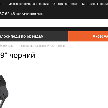
нтія
Збірка велосипеда з коробки
Оплата частинами
Контактна інформ
37-62-48
Передзвонити вам?
елосипеди по брендам
Аксесу
ипедів KLS
Підніжка KLS Kickback 24"-29" чорний
29" чорний