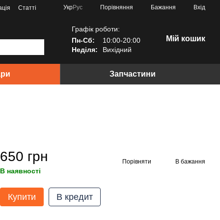
Порівняння
Укр
Рус
Бажання
Вхід
ація
Статті
Графік роботи:
Мій кошик
Пн-Сб:
10:00-20:00
Неділя:
Вихідний
ари
Запчастини
650 грн
Порівняти
В бажання
В наявності
Купити
В кредит