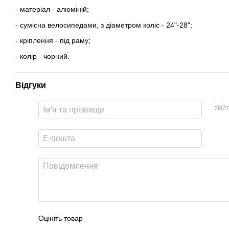
- матеріал - алюміній;
- сумісна велосипедами, з діаметром коліс - 24"-28";
- кріплення - під раму;
- колір - чорний.
Відгуки
Увій
Оцініть товар