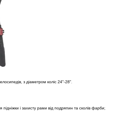
велосипедів, з діаметром коліс 24"-28".
я підніжки і захисту рами від подряпин та сколів фарби;