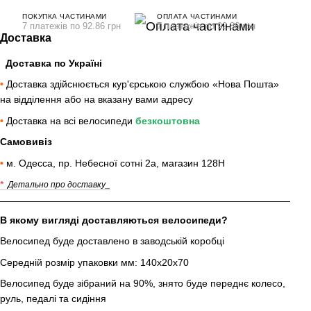
ПОКУПКА ЧАСТИНАМИ
ОПЛАТА ЧАСТИНАМИ
7 платежів по 92.86 грн
7 платежів по 92.86 грн
Доставка
Доставка по Україні
•
Доставка здійснюється кур'єрською службою «Нова Пошта»
на відділення або на вказану вами адресу
•
Доставка на всі велосипеди
безкоштовна
Самовивіз
•
м. Одесса, пр. Небесної сотні 2а, магазин 128Н
*
Детально про доставку_
В якому вигляді доставляються велосипеди?
Велосипед буде доставлено в заводській коробці
Середній розмір упаковки мм: 140х20х70
Велосипед буде зібраний на 90%, знято буде переднє колесо,
руль, педалі та сидіння